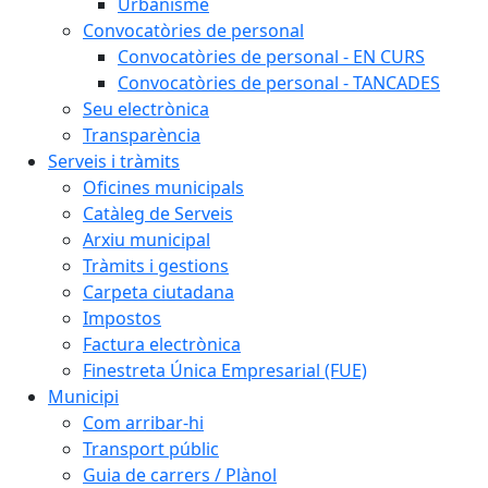
Urbanisme
Convocatòries de personal
Convocatòries de personal - EN CURS
Convocatòries de personal - TANCADES
Seu electrònica
Transparència
Serveis i tràmits
Oficines municipals
Catàleg de Serveis
Arxiu municipal
Tràmits i gestions
Carpeta ciutadana
Impostos
Factura electrònica
Finestreta Única Empresarial (FUE)
Municipi
Com arribar-hi
Transport públic
Guia de carrers / Plànol