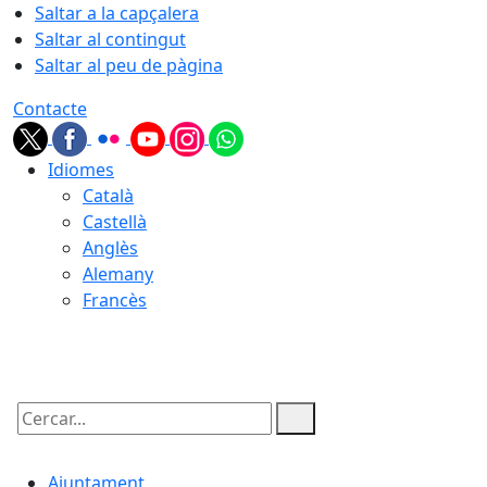
Saltar a la capçalera
Saltar al contingut
Saltar al peu de pàgina
Contacte
Idiomes
Català
Castellà
Anglès
Alemany
Francès
08.08.2026 | 03:07
Cercar:
Ajuntament