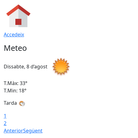
Accedeix
Meteo
Dissabte, 8 d’agost
D
T.Màx: 33°
T
T.Min: 18°
T
Tarda
1
2
Anterior
Següent