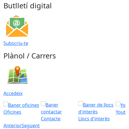
Butlletí digital
Subscriu-te
Plànol / Carrers
Accedeix
Oficines
Youtu
Contacte
Llocs d'interès
Anterior
Següent