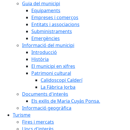
Guia del municipi
Equipaments
Empreses i comerços
Entitats i associacions
Subministraments
Emergències
Informació del municipi
Introducció
Història
El municipi en xifres
Patrimoni cultural
Calidoscopi Calderí
La Fàbrica Jorba
Documents d'interès
Els exilis de Maria Cuyàs Ponsa.
Informació geogràfica
Turisme
Fires i mercats
Llocs d'interès