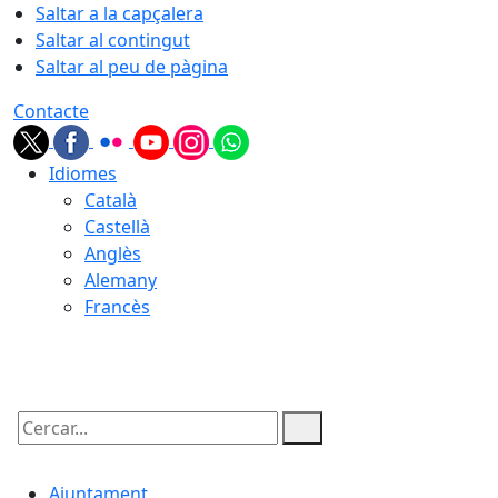
Saltar a la capçalera
Saltar al contingut
Saltar al peu de pàgina
Contacte
Idiomes
Català
Castellà
Anglès
Alemany
Francès
08.08.2026 | 15:52
Cercar:
Ajuntament