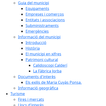
Guia del municipi
Equipaments
Empreses i comerços
Entitats i associacions
Subministraments
Emergències
Informació del municipi
Introducció
Història
El municipi en xifres
Patrimoni cultural
Calidoscopi Calderí
La Fàbrica Jorba
Documents d'interès
Els exilis de Maria Cuyàs Ponsa.
Informació geogràfica
Turisme
Fires i mercats
Llocs d'interès