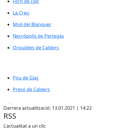
Forn de calç
Forn de calç
La Creu
La Creu
Molí del Blanquer
Molí del Blanquer
Necròpolis de Pertegàs
Necròpolis de Pertegàs
Orquídies de Calders
Orquídies de Calders
Pou de Glaç
Pou de Glaç
Presó de Calders
Presó de Calders
Facebook
X
Darrera actualització: 13.01.2021 | 14:22
RSS
L'actualitat a un clic