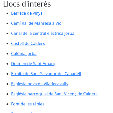
Llocs d'interès
Barraca de vinya
Barraca de vinya
Camí Ral de Manresa a Vic
Camí Ral de Manresa a Vic
Canal de la central elèctrica Jorba
Canal de la central elèctrica Jorba
Castell de Calders
Castell de Calders
Colònia Jorba
Colònia Jorba
Dolmen de Sant Amanç
Dolmen de Sant Amanç
Ermita de Sant Salvador del Canadell
Ermita de Sant Salvador del Canadell
Església nova de Viladecavalls
Església nova de Viladecavalls
Església parroquial de Sant Vicenç de Calders
Església parroquial de Sant Vicenç de Calders
Font de les tàpies
Font de les tàpies