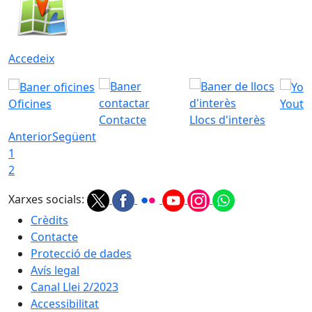
Accedeix
Oficines
Youtu
Contacte
Llocs d'interès
Anterior
Següent
1
2
Xarxes socials:
Crèdits
Contacte
Protecció de dades
Avís legal
Canal Llei 2/2023
Accessibilitat