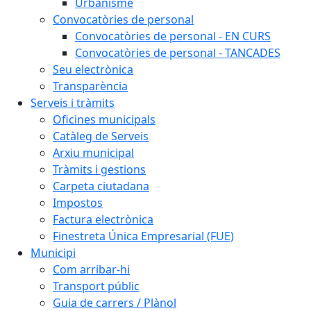
Urbanisme
Convocatòries de personal
Convocatòries de personal - EN CURS
Convocatòries de personal - TANCADES
Seu electrònica
Transparència
Serveis i tràmits
Oficines municipals
Catàleg de Serveis
Arxiu municipal
Tràmits i gestions
Carpeta ciutadana
Impostos
Factura electrònica
Finestreta Única Empresarial (FUE)
Municipi
Com arribar-hi
Transport públic
Guia de carrers / Plànol