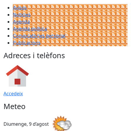
Avisos
Notícies
Agenda
Agenda política
Convocatòries personal
Publicacions
Adreces i telèfons
Accedeix
Meteo
Diumenge, 9 d’agost
D