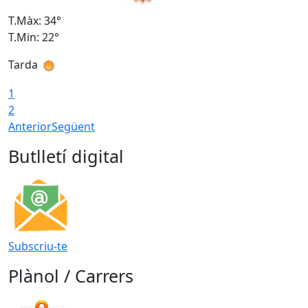
T.Màx: 34°
T
T.Min: 22°
T
Tarda
T
1
2
Anterior
Següent
Butlletí digital
Subscriu-te
Plànol / Carrers