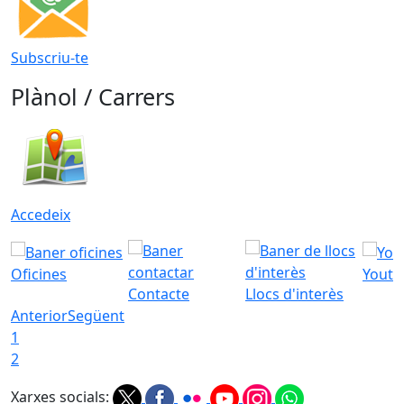
Subscriu-te
Plànol / Carrers
Accedeix
Oficines
Youtu
Contacte
Llocs d'interès
Anterior
Següent
1
2
Xarxes socials: