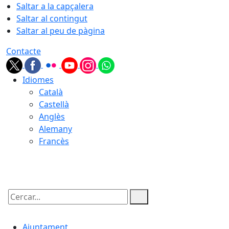
Saltar a la capçalera
Saltar al contingut
Saltar al peu de pàgina
Contacte
Idiomes
Català
Castellà
Anglès
Alemany
Francès
06.08.2026 | 17:32
Cercar:
Ajuntament