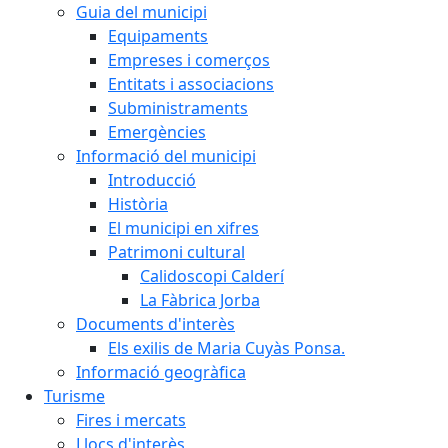
Guia del municipi
Equipaments
Empreses i comerços
Entitats i associacions
Subministraments
Emergències
Informació del municipi
Introducció
Història
El municipi en xifres
Patrimoni cultural
Calidoscopi Calderí
La Fàbrica Jorba
Documents d'interès
Els exilis de Maria Cuyàs Ponsa.
Informació geogràfica
Turisme
Fires i mercats
Llocs d'interès