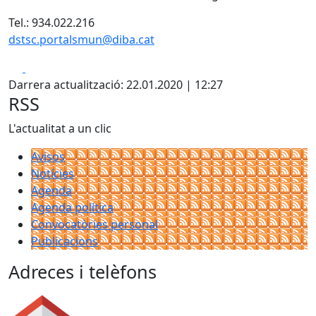
Tel.: 934.022.216
dstsc.portalsmun@diba.cat
Facebook
X
Darrera actualització: 22.01.2020 | 12:27
RSS
L'actualitat a un clic
Avisos
Notícies
Agenda
Agenda política
Convocatòries personal
Publicacions
Adreces i telèfons