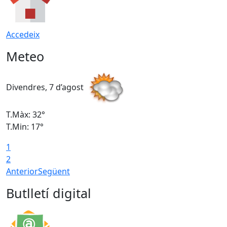
Accedeix
Meteo
Divendres, 7 d’agost
D
T.Màx: 32°
T
T.Min: 17°
T
1
T
2
Anterior
Següent
Butlletí digital