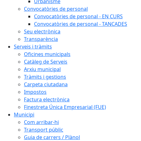
Urbanisme
Convocatòries de personal
Convocatòries de personal - EN CURS
Convocatòries de personal - TANCADES
Seu electrònica
Transparència
Serveis i tràmits
Oficines municipals
Catàleg de Serveis
Arxiu municipal
Tràmits i gestions
Carpeta ciutadana
Impostos
Factura electrònica
Finestreta Única Empresarial (FUE)
Municipi
Com arribar-hi
Transport públic
Guia de carrers / Plànol