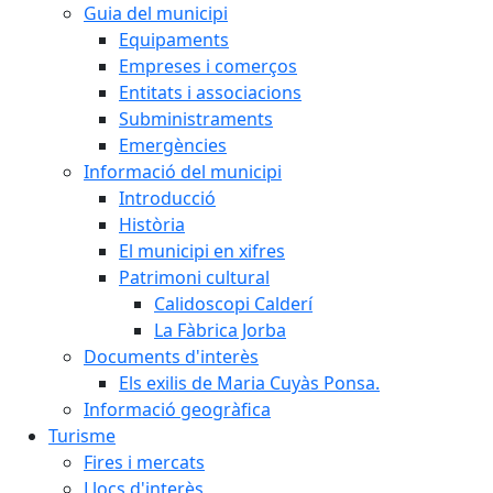
Guia del municipi
Equipaments
Empreses i comerços
Entitats i associacions
Subministraments
Emergències
Informació del municipi
Introducció
Història
El municipi en xifres
Patrimoni cultural
Calidoscopi Calderí
La Fàbrica Jorba
Documents d'interès
Els exilis de Maria Cuyàs Ponsa.
Informació geogràfica
Turisme
Fires i mercats
Llocs d'interès