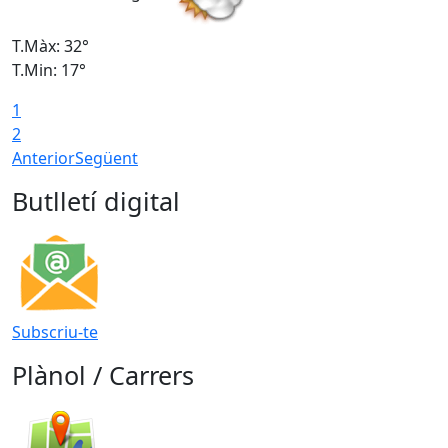
T.Màx: 32°
T
T.Min: 17°
T
1
T
2
Anterior
Següent
Butlletí digital
Subscriu-te
Plànol / Carrers