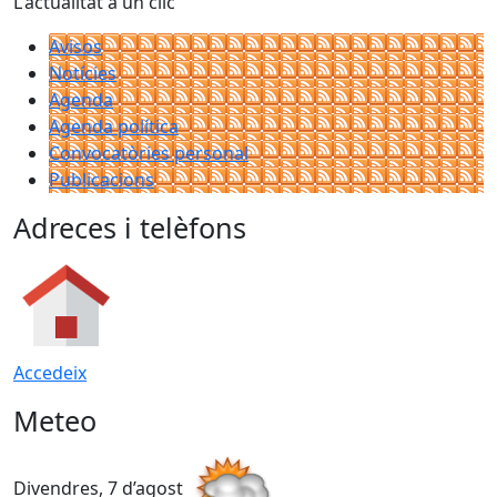
L'actualitat a un clic
Avisos
Notícies
Agenda
Agenda política
Convocatòries personal
Publicacions
Adreces i telèfons
Accedeix
Meteo
Divendres, 7 d’agost
D