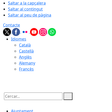
Saltar a la capçalera
Saltar al contingut
Saltar al peu de pàgina
Contacte
Idiomes
Català
Castellà
Anglès
Alemany
Francès
06.08.2026 | 16:23
Cercar:
Ajuntament