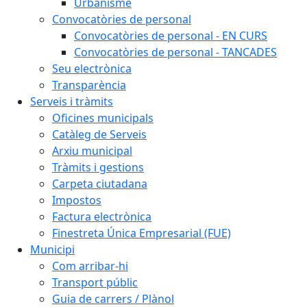
Urbanisme
Convocatòries de personal
Convocatòries de personal - EN CURS
Convocatòries de personal - TANCADES
Seu electrònica
Transparència
Serveis i tràmits
Oficines municipals
Catàleg de Serveis
Arxiu municipal
Tràmits i gestions
Carpeta ciutadana
Impostos
Factura electrònica
Finestreta Única Empresarial (FUE)
Municipi
Com arribar-hi
Transport públic
Guia de carrers / Plànol