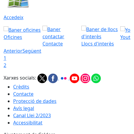
Accedeix
Oficines
Youtu
Contacte
Llocs d'interès
Anterior
Següent
1
2
Xarxes socials:
Crèdits
Contacte
Protecció de dades
Avís legal
Canal Llei 2/2023
Accessibilitat