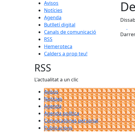
De
Avisos
Notícies
Agenda
Dissab
Butlletí digital
Fa
Canals de comunicació
Darrer
RSS
Hemeroteca
Calders a prop teu!
RSS
L'actualitat a un clic
Avisos
Notícies
Agenda
Agenda política
Convocatòries personal
Publicacions