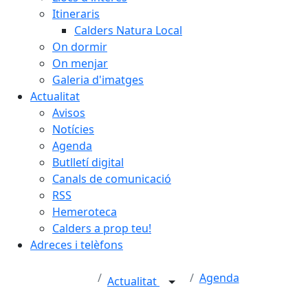
Itineraris
Calders Natura Local
On dormir
On menjar
Galeria d'imatges
Actualitat
Avisos
Notícies
Agenda
Butlletí digital
Canals de comunicació
RSS
Hemeroteca
Calders a prop teu!
Adreces i telèfons
Agenda
Actualitat