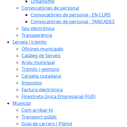
Urbanisme
Convocatòries de personal
Convocatòries de personal - EN CURS
Convocatòries de personal - TANCADES
Seu electrònica
Transparència
Serveis i tràmits
Oficines municipals
Catàleg de Serveis
Arxiu municipal
Tràmits i gestions
Carpeta ciutadana
Impostos
Factura electrònica
Finestreta Única Empresarial (FUE)
Municipi
Com arribar-hi
Transport públic
Guia de carrers / Plànol