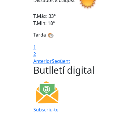
Dissabte, 8 d’agost
T.Màx: 33°
T.Min: 18°
Tarda
1
2
Anterior
Següent
Butlletí digital
Subscriu-te