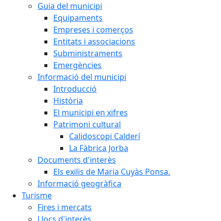
Guia del municipi
Equipaments
Empreses i comerços
Entitats i associacions
Subministraments
Emergències
Informació del municipi
Introducció
Història
El municipi en xifres
Patrimoni cultural
Calidoscopi Calderí
La Fàbrica Jorba
Documents d'interès
Els exilis de Maria Cuyàs Ponsa.
Informació geogràfica
Turisme
Fires i mercats
Llocs d'interès