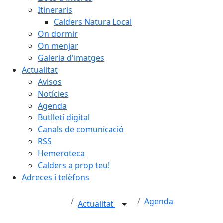
Itineraris
Calders Natura Local
On dormir
On menjar
Galeria d'imatges
Actualitat
Avisos
Notícies
Agenda
Butlletí digital
Canals de comunicació
RSS
Hemeroteca
Calders a prop teu!
Adreces i telèfons
Agenda
Actualitat