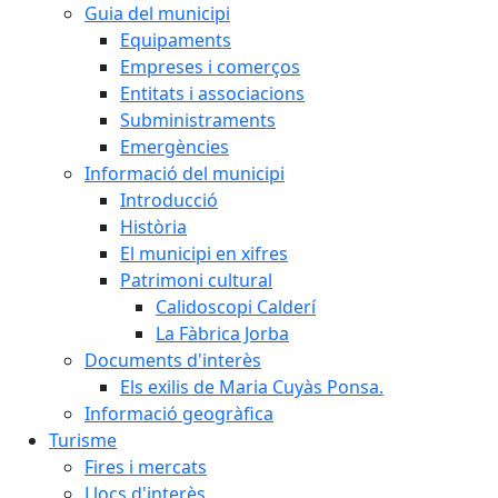
Guia del municipi
Equipaments
Empreses i comerços
Entitats i associacions
Subministraments
Emergències
Informació del municipi
Introducció
Història
El municipi en xifres
Patrimoni cultural
Calidoscopi Calderí
La Fàbrica Jorba
Documents d'interès
Els exilis de Maria Cuyàs Ponsa.
Informació geogràfica
Turisme
Fires i mercats
Llocs d'interès