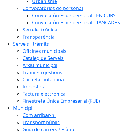
Urbanisme
Convocatòries de personal
Convocatòries de personal - EN CURS
Convocatòries de personal - TANCADES
Seu electrònica
Transparència
Serveis i tràmits
Oficines municipals
Catàleg de Serveis
Arxiu municipal
Tràmits i gestions
Carpeta ciutadana
Impostos
Factura electrònica
Finestreta Única Empresarial (FUE)
Municipi
Com arribar-hi
Transport públic
Guia de carrers / Plànol