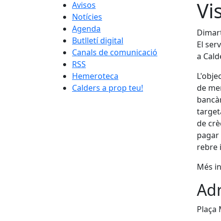
Vi
Avisos
Notícies
Agenda
Dimart
Butlletí digital
El ser
Canals de comunicació
a Cald
RSS
Hemeroteca
L'obje
Calders a prop teu!
de men
bancàr
target
de crè
pagar 
rebre 
Més i
Adr
Plaça 