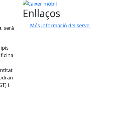
Caixer mòbil
Enllaços
Més informació del servei
a, serà
ipis
ficina
l
ntitat
podran
T) i