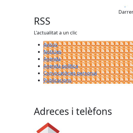
Fa
Darrer
RSS
L'actualitat a un clic
Avisos
Notícies
Agenda
Agenda política
Convocatòries personal
Publicacions
Adreces i telèfons