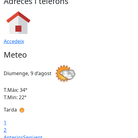
Adreces i telèfons
Accedeix
Meteo
Diumenge, 9 d’agost
D
T.Màx: 34°
T
T.Min: 22°
T
Tarda
T
1
2
Anterior
Següent