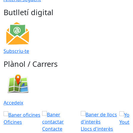
Butlletí digital
Subscriu-te
Plànol / Carrers
Accedeix
Oficines
Youtu
Contacte
Llocs d'interès