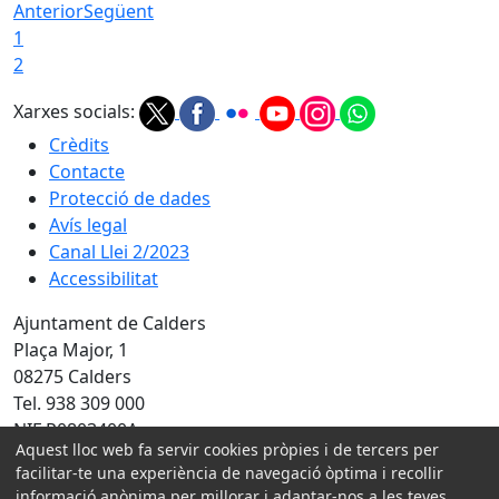
Anterior
Següent
1
2
Xarxes socials:
Crèdits
Contacte
Protecció de dades
Avís legal
Canal Llei 2/2023
Accessibilitat
Ajuntament de Calders
Plaça Major, 1
08275 Calders
Tel. 938 309 000
NIF P0803400A
Aquest lloc web fa servir cookies pròpies i de tercers per
Amb la col·laboració de:
facilitar-te una experiència de navegació òptima i recollir
informació anònima per millorar i adaptar-nos a les teves