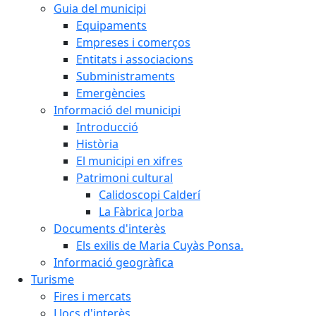
Guia del municipi
Equipaments
Empreses i comerços
Entitats i associacions
Subministraments
Emergències
Informació del municipi
Introducció
Història
El municipi en xifres
Patrimoni cultural
Calidoscopi Calderí
La Fàbrica Jorba
Documents d'interès
Els exilis de Maria Cuyàs Ponsa.
Informació geogràfica
Turisme
Fires i mercats
Llocs d'interès