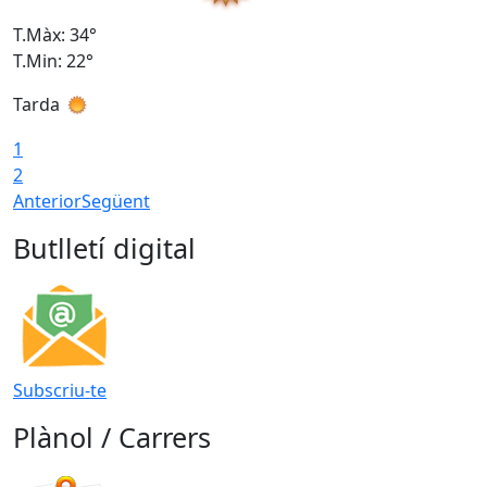
T.Màx: 34°
T
T.Min: 22°
T
Tarda
T
1
2
Anterior
Següent
Butlletí digital
Subscriu-te
Plànol / Carrers