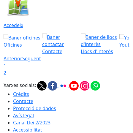
Accedeix
Oficines
Youtu
Contacte
Llocs d'interès
Anterior
Següent
1
2
Xarxes socials:
Crèdits
Contacte
Protecció de dades
Avís legal
Canal Llei 2/2023
Accessibilitat