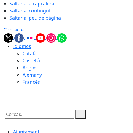
Saltar a la capçalera
Saltar al contingut
Saltar al peu de pàgina
Contacte
Idiomes
Català
Castellà
Anglès
Alemany
Francès
08.08.2026 | 15:40
Cercar:
Ajuntament