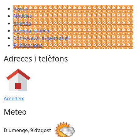
Avisos
Notícies
Agenda
Agenda política
Convocatòries personal
Publicacions
Adreces i telèfons
Accedeix
Meteo
Diumenge, 9 d’agost
D