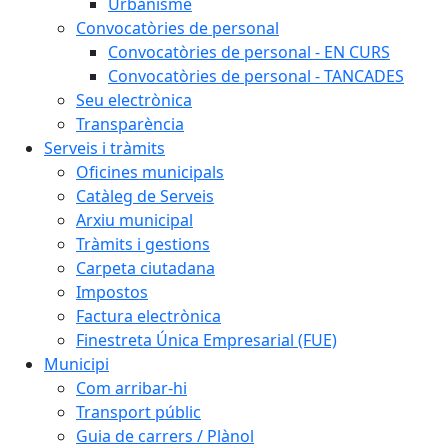
Urbanisme
Convocatòries de personal
Convocatòries de personal - EN CURS
Convocatòries de personal - TANCADES
Seu electrònica
Transparència
Serveis i tràmits
Oficines municipals
Catàleg de Serveis
Arxiu municipal
Tràmits i gestions
Carpeta ciutadana
Impostos
Factura electrònica
Finestreta Única Empresarial (FUE)
Municipi
Com arribar-hi
Transport públic
Guia de carrers / Plànol