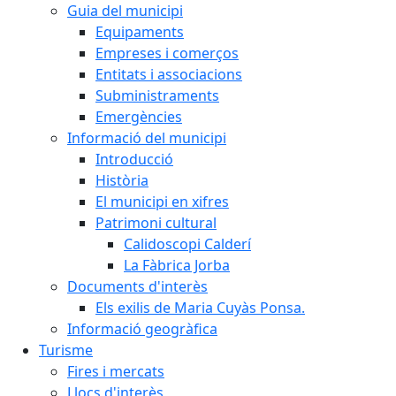
Guia del municipi
Equipaments
Empreses i comerços
Entitats i associacions
Subministraments
Emergències
Informació del municipi
Introducció
Història
El municipi en xifres
Patrimoni cultural
Calidoscopi Calderí
La Fàbrica Jorba
Documents d'interès
Els exilis de Maria Cuyàs Ponsa.
Informació geogràfica
Turisme
Fires i mercats
Llocs d'interès