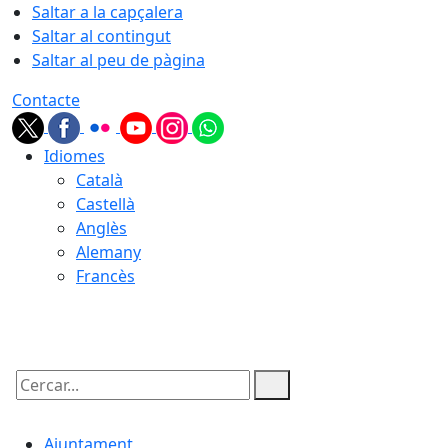
Saltar a la capçalera
Saltar al contingut
Saltar al peu de pàgina
Contacte
Idiomes
Català
Castellà
Anglès
Alemany
Francès
08.08.2026 | 18:31
Cercar:
Ajuntament