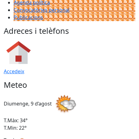
Agenda política
Convocatòries personal
Publicacions
Adreces i telèfons
Accedeix
Meteo
Diumenge, 9 d’agost
D
T.Màx: 34°
T
T.Min: 22°
T