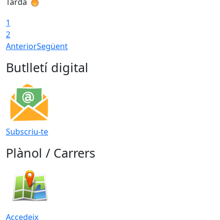
Tarda
T
1
2
Anterior
Següent
Butlletí digital
Subscriu-te
Plànol / Carrers
Accedeix