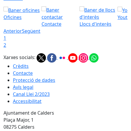
Oficines
Youtu
Contacte
Llocs d'interès
Anterior
Següent
1
2
Xarxes socials:
Crèdits
Contacte
Protecció de dades
Avís legal
Canal Llei 2/2023
Accessibilitat
Ajuntament de Calders
Plaça Major, 1
08275 Calders