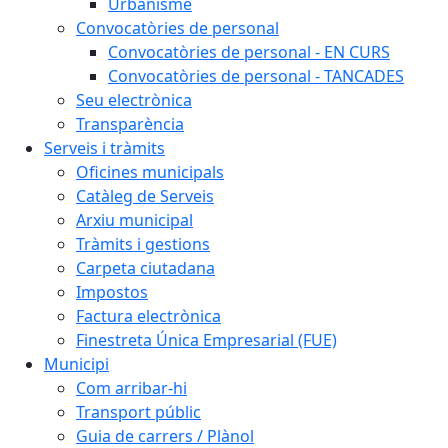
Urbanisme
Convocatòries de personal
Convocatòries de personal - EN CURS
Convocatòries de personal - TANCADES
Seu electrònica
Transparència
Serveis i tràmits
Oficines municipals
Catàleg de Serveis
Arxiu municipal
Tràmits i gestions
Carpeta ciutadana
Impostos
Factura electrònica
Finestreta Única Empresarial (FUE)
Municipi
Com arribar-hi
Transport públic
Guia de carrers / Plànol