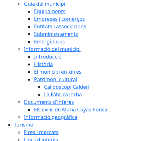
Guia del municipi
Equipaments
Empreses i comerços
Entitats i associacions
Subministraments
Emergències
Informació del municipi
Introducció
Història
El municipi en xifres
Patrimoni cultural
Calidoscopi Calderí
La Fàbrica Jorba
Documents d'interès
Els exilis de Maria Cuyàs Ponsa.
Informació geogràfica
Turisme
Fires i mercats
Llocs d'interès