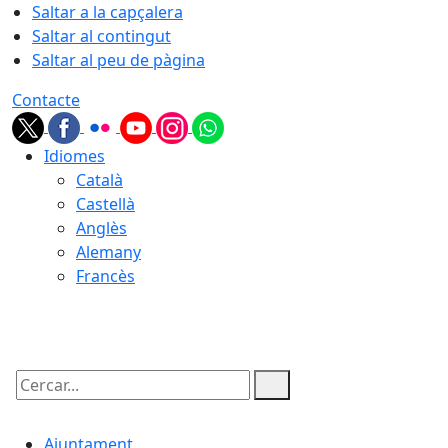
Saltar a la capçalera
Saltar al contingut
Saltar al peu de pàgina
Contacte
Idiomes
Català
Castellà
Anglès
Alemany
Francès
07.08.2026 | 03:40
Cercar:
Ajuntament