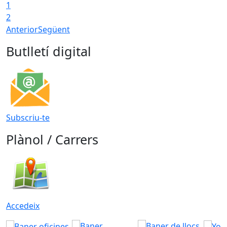
1
T
2
Anterior
Següent
Butlletí digital
Subscriu-te
Plànol / Carrers
Accedeix