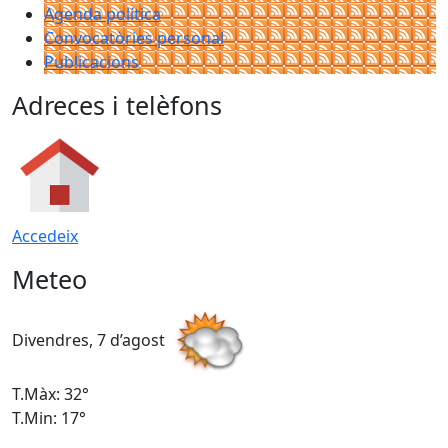
Agenda política
Convocatòries personal
Publicacions
Adreces i telèfons
Accedeix
Meteo
Divendres, 7 d’agost
D
T.Màx: 32°
T
T.Min: 17°
T