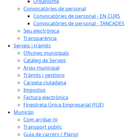
Urbanisme
Convocatòries de personal
Convocatòries de personal - EN CURS
Convocatòries de personal - TANCADES
Seu electrònica
Transparència
Serveis i tràmits
Oficines municipals
Catàleg de Serveis
Arxiu municipal
Tràmits i gestions
Carpeta ciutadana
Impostos
Factura electrònica
Finestreta Única Empresarial (FUE)
Municipi
Com arribar-hi
Transport públic
Guia de carrers / Plànol