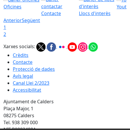
Oficines
Youtu
Contacte
Llocs d'interès
Anterior
Següent
1
2
Xarxes socials:
Crèdits
Contacte
Protecció de dades
Avís legal
Canal Llei 2/2023
Accessibilitat
Ajuntament de Calders
Plaça Major, 1
08275 Calders
Tel. 938 309 000
NIF P0803400A