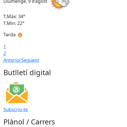
Diumenge, 9 d’agost
D
T.Màx: 34°
T
T.Min: 22°
T
Tarda
T
1
2
Anterior
Següent
Butlletí digital
Subscriu-te
Plànol / Carrers