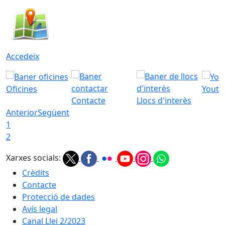
Accedeix
Oficines
Youtu
Contacte
Llocs d'interès
Anterior
Següent
1
2
Xarxes socials:
Crèdits
Contacte
Protecció de dades
Avís legal
Canal Llei 2/2023