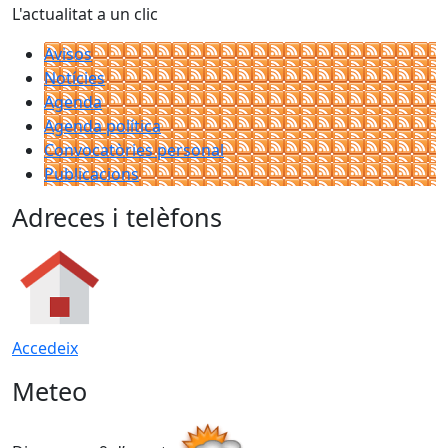
L'actualitat a un clic
Avisos
Notícies
Agenda
Agenda política
Convocatòries personal
Publicacions
Adreces i telèfons
Accedeix
Meteo