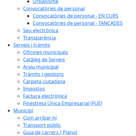
Urbanisme
Convocatòries de personal
Convocatòries de personal - EN CURS
Convocatòries de personal - TANCADES
Seu electrònica
Transparència
Serveis i tràmits
Oficines municipals
Catàleg de Serveis
Arxiu municipal
Tràmits i gestions
Carpeta ciutadana
Impostos
Factura electrònica
Finestreta Única Empresarial (FUE)
Municipi
Com arribar-hi
Transport públic
Guia de carrers / Plànol