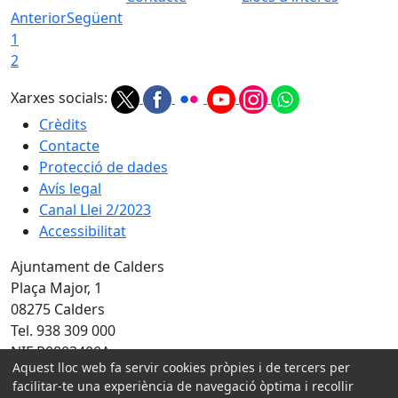
Anterior
Següent
1
2
Xarxes socials:
Crèdits
Contacte
Protecció de dades
Avís legal
Canal Llei 2/2023
Accessibilitat
Ajuntament de Calders
Plaça Major, 1
08275 Calders
Tel. 938 309 000
NIF P0803400A
Aquest lloc web fa servir cookies pròpies i de tercers per
Amb la col·laboració de:
facilitar-te una experiència de navegació òptima i recollir