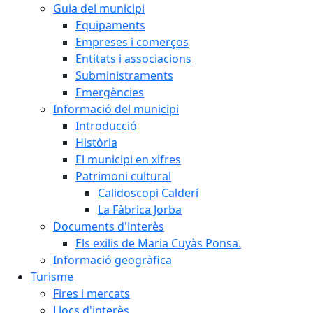
Guia del municipi
Equipaments
Empreses i comerços
Entitats i associacions
Subministraments
Emergències
Informació del municipi
Introducció
Història
El municipi en xifres
Patrimoni cultural
Calidoscopi Calderí
La Fàbrica Jorba
Documents d'interès
Els exilis de Maria Cuyàs Ponsa.
Informació geogràfica
Turisme
Fires i mercats
Llocs d'interès