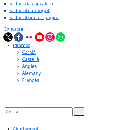
Saltar a la capçalera
Saltar al contingut
Saltar al peu de pàgina
Contacte
Idiomes
Català
Castellà
Anglès
Alemany
Francès
08.08.2026 | 16:50
Cercar:
Ajuntament