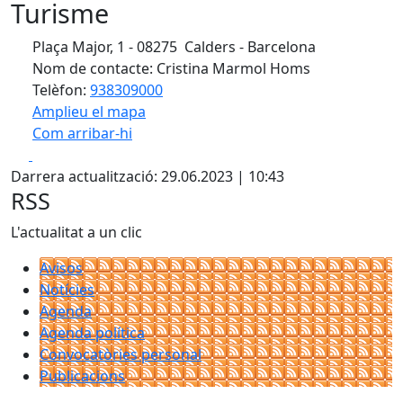
Turisme
Plaça Major, 1 - 08275 Calders - Barcelona
Nom de contacte: Cristina Marmol Homs
Telèfon:
938309000
Amplieu el mapa
Com arribar-hi
Leaflet
| ©
OpenStreetMap
contributors
Facebook
X
+
Darrera actualització: 29.06.2023 | 10:43
−
RSS
L'actualitat a un clic
Avisos
Notícies
Agenda
Agenda política
Convocatòries personal
Publicacions