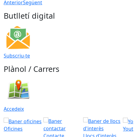
Anterior
Següent
Butlletí digital
Subscriu-te
Plànol / Carrers
Accedeix
Oficines
Youtu
Contacte
Llocs d'interès