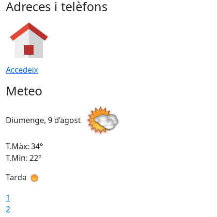
Adreces i telèfons
Accedeix
Meteo
Diumenge, 9 d’agost
D
T.Màx: 34°
T
T.Min: 22°
T
Tarda
T
1
2