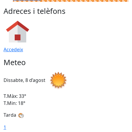
Adreces i telèfons
Accedeix
Meteo
Dissabte, 8 d’agost
D
T.Màx: 33°
T
T.Min: 18°
T
Tarda
1