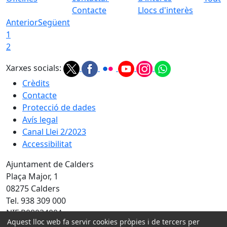
Contacte
Llocs d'interès
Anterior
Següent
1
2
Xarxes socials:
Crèdits
Contacte
Protecció de dades
Avís legal
Canal Llei 2/2023
Accessibilitat
Ajuntament de Calders
Plaça Major, 1
08275 Calders
Tel. 938 309 000
NIF P0803400A
Aquest lloc web fa servir cookies pròpies i de tercers per