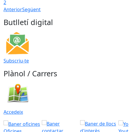
2
Anterior
Següent
Butlletí digital
Subscriu-te
Plànol / Carrers
Accedeix
Oficines
Youtu