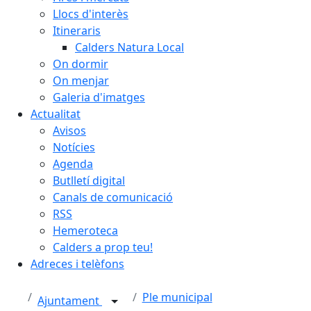
Llocs d'interès
Itineraris
Calders Natura Local
On dormir
On menjar
Galeria d'imatges
Actualitat
Avisos
Notícies
Agenda
Butlletí digital
Canals de comunicació
RSS
Hemeroteca
Calders a prop teu!
Adreces i telèfons
Ple municipal
Ajuntament