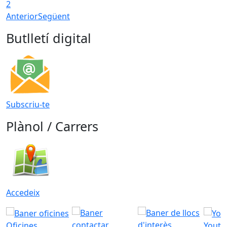
2
Anterior
Següent
Butlletí digital
Subscriu-te
Plànol / Carrers
Accedeix
Oficines
Youtu