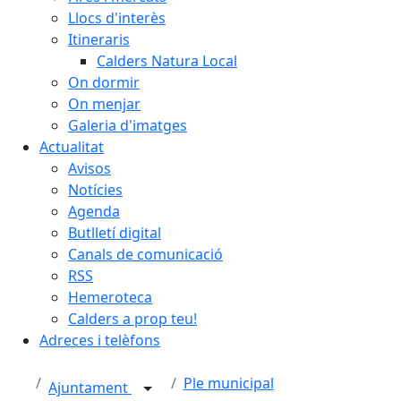
Llocs d'interès
Itineraris
Calders Natura Local
On dormir
On menjar
Galeria d'imatges
Actualitat
Avisos
Notícies
Agenda
Butlletí digital
Canals de comunicació
RSS
Hemeroteca
Calders a prop teu!
Adreces i telèfons
Ple municipal
Ajuntament