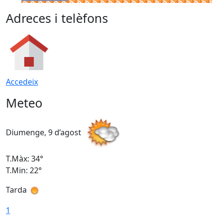
Adreces i telèfons
Accedeix
Meteo
Diumenge, 9 d’agost
D
T.Màx: 34°
T
T.Min: 22°
T
Tarda
T
1