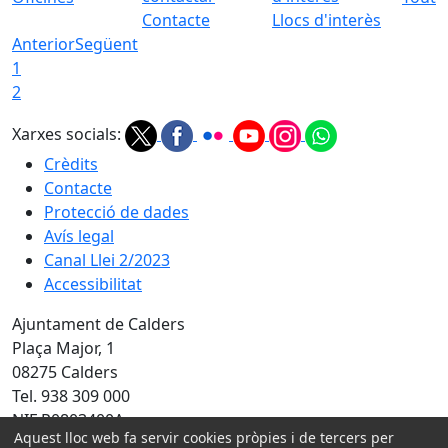
Contacte
Llocs d'interès
Anterior
Següent
1
2
Xarxes socials:
Crèdits
Contacte
Protecció de dades
Avís legal
Canal Llei 2/2023
Accessibilitat
Ajuntament de Calders
Plaça Major, 1
08275 Calders
Tel. 938 309 000
NIF P0803400A
Aquest lloc web fa servir cookies pròpies i de tercers per