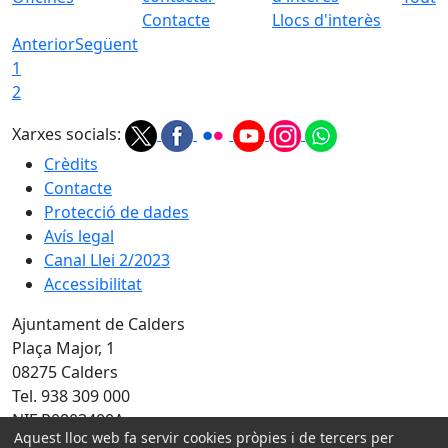
Contacte
Llocs d'interès
Anterior
Següent
1
2
Xarxes socials:
Crèdits
Contacte
Protecció de dades
Avís legal
Canal Llei 2/2023
Accessibilitat
Ajuntament de Calders
Plaça Major, 1
08275 Calders
Tel. 938 309 000
NIF P0803400A
Aquest lloc web fa servir cookies pròpies i de tercers per