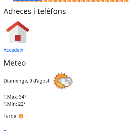
Adreces i telèfons
Accedeix
Meteo
Diumenge, 9 d’agost
D
T.Màx: 34°
T
T.Min: 22°
T
Tarda
T
1