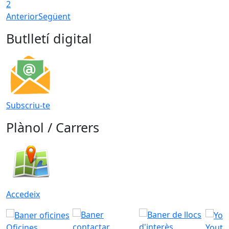
2
Anterior
Següent
Butlletí digital
Subscriu-te
Plànol / Carrers
Accedeix
Oficines
Youtu