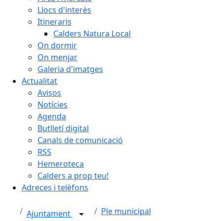
Llocs d'interès
Itineraris
Calders Natura Local
On dormir
On menjar
Galeria d'imatges
Actualitat
Avisos
Notícies
Agenda
Butlletí digital
Canals de comunicació
RSS
Hemeroteca
Calders a prop teu!
Adreces i telèfons
Ple municipal
Ajuntament