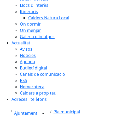
Llocs d'interès
Itineraris
Calders Natura Local
On dormir
On menjar
Galeria d'imatges
Actualitat
Avisos
Notícies
Agenda
Butlletí digital
Canals de comunicació
RSS
Hemeroteca
Calders a prop teu!
Adreces i telèfons
Ple municipal
Ajuntament