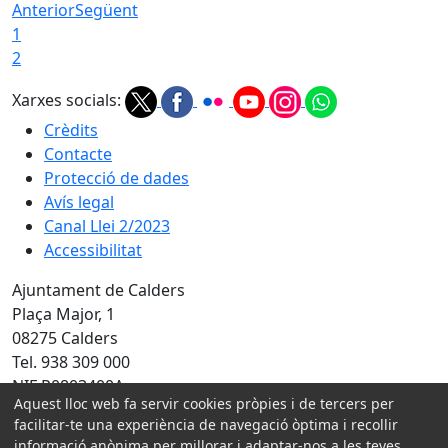
Anterior
Següent
1
2
Xarxes socials:
Crèdits
Contacte
Protecció de dades
Avís legal
Canal Llei 2/2023
Accessibilitat
Ajuntament de Calders
Plaça Major, 1
08275 Calders
Tel. 938 309 000
NIF P0803400A
Aquest lloc web fa servir cookies pròpies i de tercers per
Amb la col·laboració de:
facilitar-te una experiència de navegació òptima i recollir
informació anònima per millorar i adaptar-nos a les teves