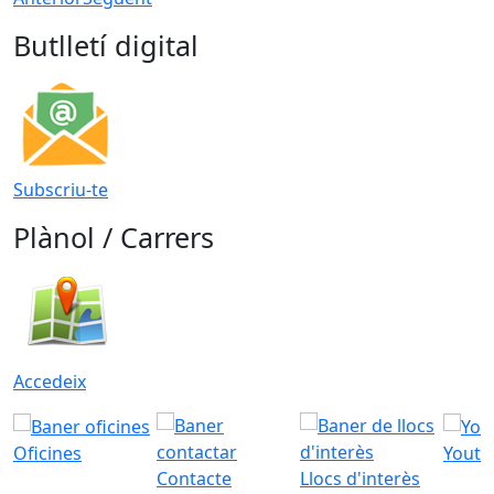
Butlletí digital
Subscriu-te
Plànol / Carrers
Accedeix
Oficines
Youtu
Contacte
Llocs d'interès