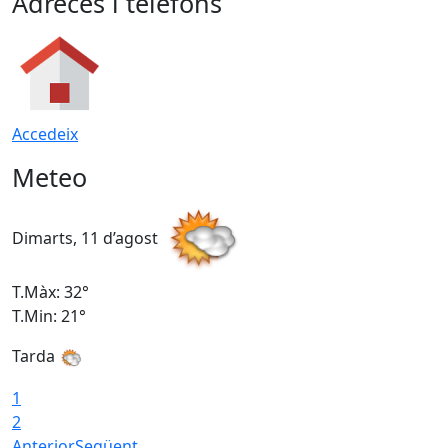
Adreces i telèfons
Accedeix
Meteo
Dimarts, 11 d’agost
D
T.Màx: 32°
T
T.Min: 21°
T
Tarda
T
1
2
Anterior
Següent