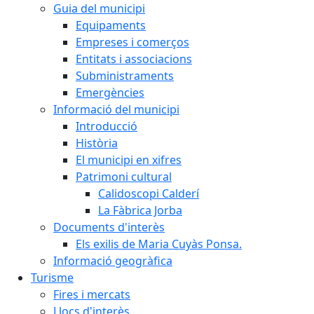
Guia del municipi
Equipaments
Empreses i comerços
Entitats i associacions
Subministraments
Emergències
Informació del municipi
Introducció
Història
El municipi en xifres
Patrimoni cultural
Calidoscopi Calderí
La Fàbrica Jorba
Documents d'interès
Els exilis de Maria Cuyàs Ponsa.
Informació geogràfica
Turisme
Fires i mercats
Llocs d'interès