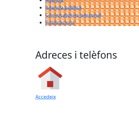
Agenda
Agenda política
Convocatòries personal
Publicacions
Adreces i telèfons
Accedeix