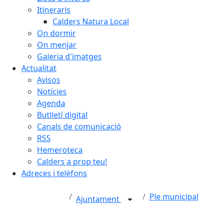
Itineraris
Calders Natura Local
On dormir
On menjar
Galeria d'imatges
Actualitat
Avisos
Notícies
Agenda
Butlletí digital
Canals de comunicació
RSS
Hemeroteca
Calders a prop teu!
Adreces i telèfons
Ple municipal
Ajuntament