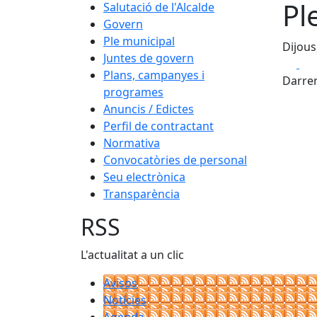
Pl
Salutació de l'Alcalde
Govern
Ple municipal
Dijous
Juntes de govern
Fa
Plans, campanyes i
Darrer
programes
Anuncis / Edictes
Perfil de contractant
Normativa
Convocatòries de personal
Seu electrònica
Transparència
RSS
L'actualitat a un clic
Avisos
Notícies