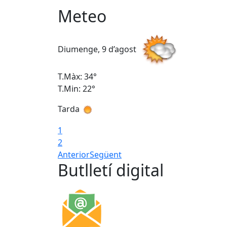
Meteo
Diumenge, 9 d’agost
T.Màx: 34°
T.Min: 22°
Tarda
1
2
Anterior
Següent
Butlletí digital