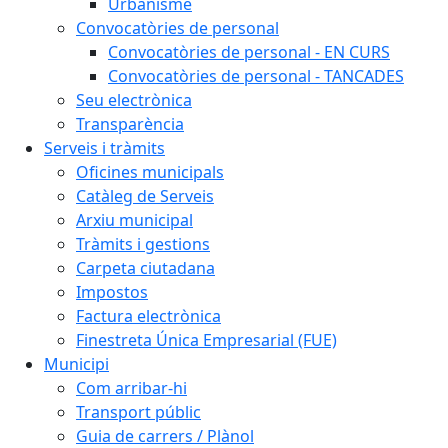
Urbanisme
Convocatòries de personal
Convocatòries de personal - EN CURS
Convocatòries de personal - TANCADES
Seu electrònica
Transparència
Serveis i tràmits
Oficines municipals
Catàleg de Serveis
Arxiu municipal
Tràmits i gestions
Carpeta ciutadana
Impostos
Factura electrònica
Finestreta Única Empresarial (FUE)
Municipi
Com arribar-hi
Transport públic
Guia de carrers / Plànol