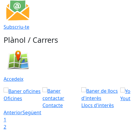
Subscriu-te
Plànol / Carrers
Accedeix
Oficines
Youtu
Contacte
Llocs d'interès
Anterior
Següent
1
2