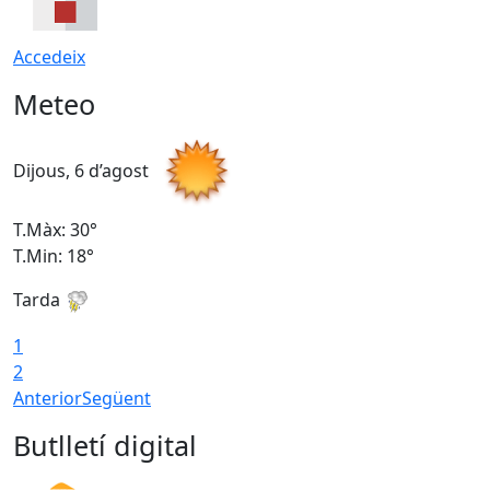
Accedeix
Meteo
Dijous, 6 d’agost
D
T.Màx: 30°
T
T.Min: 18°
T
Tarda
T
1
2
Anterior
Següent
Butlletí digital