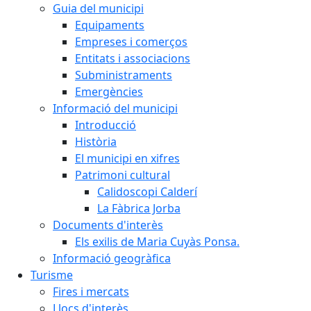
Guia del municipi
Equipaments
Empreses i comerços
Entitats i associacions
Subministraments
Emergències
Informació del municipi
Introducció
Història
El municipi en xifres
Patrimoni cultural
Calidoscopi Calderí
La Fàbrica Jorba
Documents d'interès
Els exilis de Maria Cuyàs Ponsa.
Informació geogràfica
Turisme
Fires i mercats
Llocs d'interès