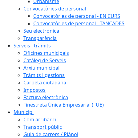
Urbanisme
Convocatòries de personal
Convocatòries de personal - EN CURS
Convocatòries de personal - TANCADES
Seu electrònica
Transparència
Serveis i tràmits
Oficines municipals
Catàleg de Serveis
Arxiu municipal
Tràmits i gestions
Carpeta ciutadana
Impostos
Factura electrònica
Finestreta Única Empresarial (FUE)
Municipi
Com arribar-hi
Transport públic
Guia de carrers / Plànol