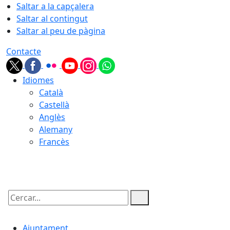
Saltar a la capçalera
Saltar al contingut
Saltar al peu de pàgina
Contacte
Idiomes
Català
Castellà
Anglès
Alemany
Francès
06.08.2026 | 03:59
Cercar:
Ajuntament