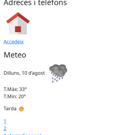
Adreces i telèfons
Accedeix
Meteo
Dilluns, 10 d’agost
D
T.Màx: 33°
T
T.Min: 20°
T
Tarda
T
1
2