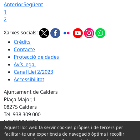
Anterior
Següent
1
2
Xarxes socials:
Crèdits
Contacte
Protecció de dades
Avís legal
Canal Llei 2/2023
Accessibilitat
Ajuntament de Calders
Plaça Major, 1
08275 Calders
Tel. 938 309 000
NIF P0803400A
Aquest lloc web fa servir cookies pròpies i de tercers per
Amb la col·laboració de:
facilitar-te una experiència de navegació òptima i recollir