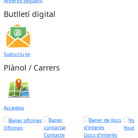
Anterior
Següent
Butlletí digital
Subscriu-te
Plànol / Carrers
Accedeix
Oficines
Youtu
Contacte
Llocs d'interès