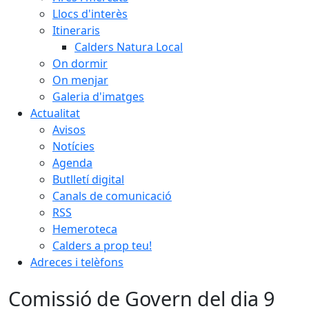
Llocs d'interès
Itineraris
Calders Natura Local
On dormir
On menjar
Galeria d'imatges
Actualitat
Avisos
Notícies
Agenda
Butlletí digital
Canals de comunicació
RSS
Hemeroteca
Calders a prop teu!
Adreces i telèfons
Comissió de Govern del dia 9