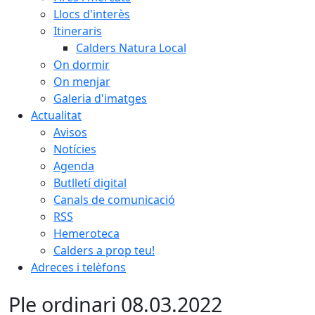
Llocs d'interès
Itineraris
Calders Natura Local
On dormir
On menjar
Galeria d'imatges
Actualitat
Avisos
Notícies
Agenda
Butlletí digital
Canals de comunicació
RSS
Hemeroteca
Calders a prop teu!
Adreces i telèfons
Ple ordinari 08.03.2022