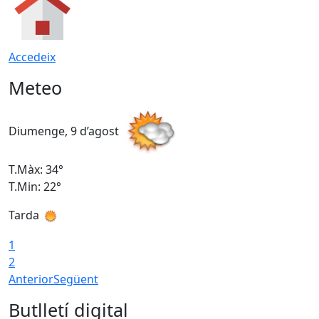
Accedeix
Meteo
Diumenge, 9 d’agost
D
T.Màx: 34°
T
T.Min: 22°
T
Tarda
T
1
2
Anterior
Següent
Butlletí digital