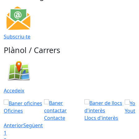
Subscriu-te
Plànol / Carrers
Accedeix
Oficines
Youtu
Contacte
Llocs d'interès
Anterior
Següent
1