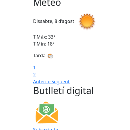
Meteo
Dissabte, 8 d’agost
T.Màx: 33°
T.Min: 18°
Tarda
1
2
Anterior
Següent
Butlletí digital
Subscriu-te