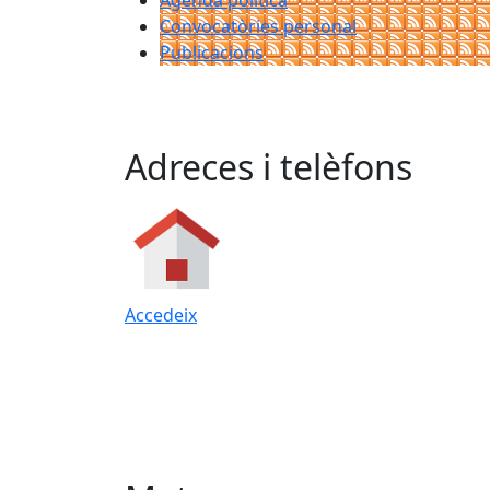
Agenda política
Convocatòries personal
Publicacions
Adreces i telèfons
Accedeix