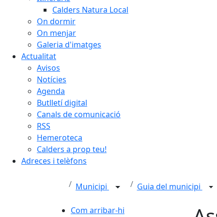
Calders Natura Local
On dormir
On menjar
Galeria d'imatges
Actualitat
Avisos
Notícies
Agenda
Butlletí digital
Canals de comunicació
RSS
Hemeroteca
Calders a prop teu!
Adreces i telèfons
Municipi
Guia del municipi
As
Com arribar-hi