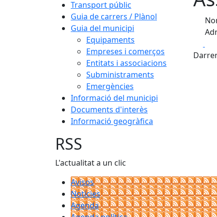
Transport públic
Guia de carrers / Plànol
Nom
Guia del municipi
Adr
Equipaments
Fa
Empreses i comerços
Darrer
Entitats i associacions
Subministraments
Emergències
Informació del municipi
Documents d'interès
Informació geogràfica
RSS
L'actualitat a un clic
Avisos
Notícies
Agenda