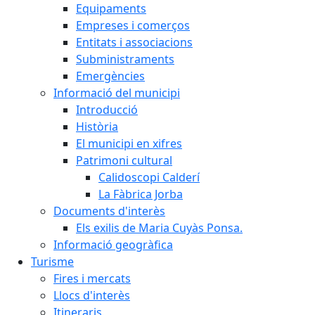
Equipaments
Empreses i comerços
Entitats i associacions
Subministraments
Emergències
Informació del municipi
Introducció
Història
El municipi en xifres
Patrimoni cultural
Calidoscopi Calderí
La Fàbrica Jorba
Documents d'interès
Els exilis de Maria Cuyàs Ponsa.
Informació geogràfica
Turisme
Fires i mercats
Llocs d'interès
Itineraris