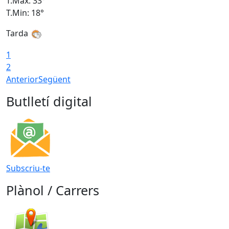
T.Màx: 33°
T
T.Min: 18°
T
Tarda
1
2
Anterior
Següent
Butlletí digital
Subscriu-te
Plànol / Carrers