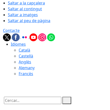
Saltar a la capçalera
Saltar al contingut
Saltar a imatges
Saltar al peu de pàgina
Contacte
Idiomes
Català
Castellà
Anglès
Alemany
Francès
08.08.2026 | 08:20
Cercar: