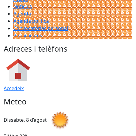
Notícies
Agenda
Agenda política
Convocatòries personal
Publicacions
Adreces i telèfons
Accedeix
Meteo
Dissabte, 8 d’agost
D