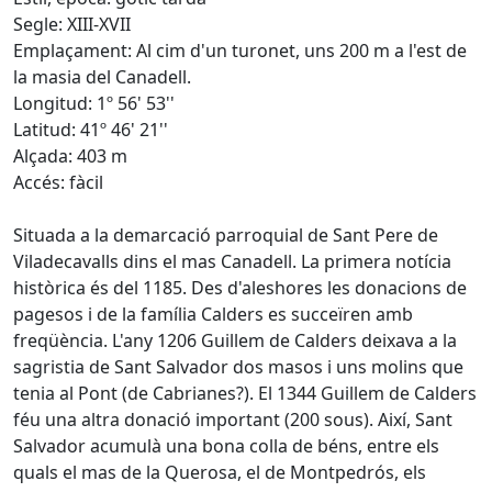
Segle: XIII-XVII
Emplaçament: Al cim d'un turonet, uns 200 m a l'est de
la masia del Canadell.
Longitud: 1º 56' 53''
Latitud: 41º 46' 21''
Alçada: 403 m
Accés: fàcil
Situada a la demarcació parroquial de Sant Pere de
Viladecavalls dins el mas Canadell. La primera notícia
històrica és del 1185. Des d'aleshores les donacions de
pagesos i de la família Calders es succeïren amb
freqüència. L'any 1206 Guillem de Calders deixava a la
sagristia de Sant Salvador dos masos i uns molins que
tenia al Pont (de Cabrianes?). El 1344 Guillem de Calders
féu una altra donació important (200 sous). Així, Sant
Salvador acumulà una bona colla de béns, entre els
quals el mas de la Querosa, el de Montpedrós, els