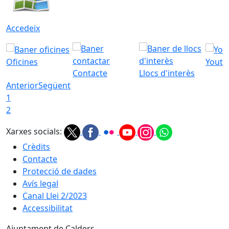
Accedeix
Oficines
Youtu
Contacte
Llocs d'interès
Anterior
Següent
1
2
Xarxes socials:
Crèdits
Contacte
Protecció de dades
Avís legal
Canal Llei 2/2023
Accessibilitat
Ajuntament de Calders