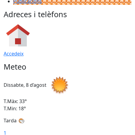
Publicacions
Adreces i telèfons
Accedeix
Meteo
Dissabte, 8 d’agost
D
T.Màx: 33°
T
T.Min: 18°
T
Tarda
1