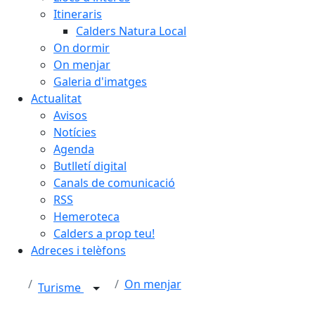
Itineraris
Calders Natura Local
On dormir
On menjar
Galeria d'imatges
Actualitat
Avisos
Notícies
Agenda
Butlletí digital
Canals de comunicació
RSS
Hemeroteca
Calders a prop teu!
Adreces i telèfons
On menjar
Turisme