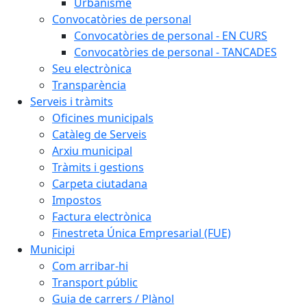
Urbanisme
Convocatòries de personal
Convocatòries de personal - EN CURS
Convocatòries de personal - TANCADES
Seu electrònica
Transparència
Serveis i tràmits
Oficines municipals
Catàleg de Serveis
Arxiu municipal
Tràmits i gestions
Carpeta ciutadana
Impostos
Factura electrònica
Finestreta Única Empresarial (FUE)
Municipi
Com arribar-hi
Transport públic
Guia de carrers / Plànol