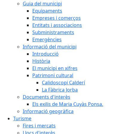
Guia del municipi
Equipaments
Empreses i comerços
Entitats i associacions
Subministraments
Emergències
Informació del municipi
Introducció
Història
El municipi en xifres
Patrimoni cultural
Calidoscopi Calderí
La Fàbrica Jorba
Documents d'interès
Els exilis de Maria Cuyàs Ponsa.
Informació geogràfica
Turisme
Fires i mercats
Llocs d'interès