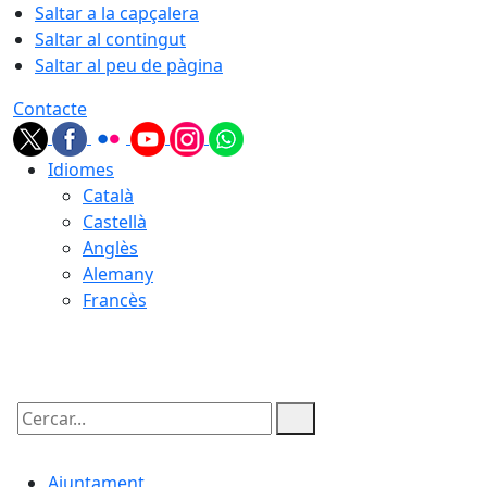
Saltar a la capçalera
Saltar al contingut
Saltar al peu de pàgina
Contacte
Idiomes
Català
Castellà
Anglès
Alemany
Francès
08.08.2026 | 02:10
Cercar:
Ajuntament