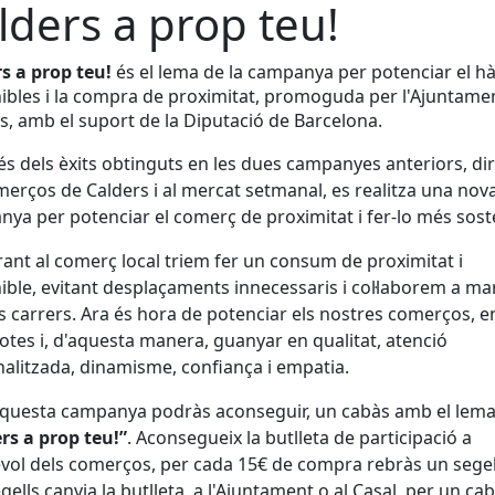
lders a prop teu!
s a prop teu!
és el lema de la campanya per potenciar el hà
ibles i la compra de proximitat, promoguda per l'Ajuntame
s, amb el suport de la Diputació de Barcelona.
s dels èxits obtinguts en les dues campanyes anteriors, dir
merços de Calders i al mercat setmanal, es realitza una nov
ya per potenciar el comerç de proximitat i fer-lo més sost
nt al comerç local triem fer un consum de proximitat i
ible, evitant desplaçaments innecessaris i col·laborem a ma
ls carrers. Ara és hora de potenciar els nostres comerços, e
 totes i, d'aquesta manera, guanyar en qualitat, atenció
alitzada, dinamisme, confiança i empatia.
questa campanya podràs aconseguir, un cabàs amb el lem
rs a prop teu!”
. Aconsegueix la butlleta de participació a
vol dels comerços, per cada 15€ de compra rebràs un sege
gells canvia la butlleta, a l'Ajuntament o al Casal, per un ca