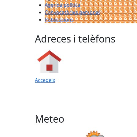
Agenda política
Convocatòries personal
Publicacions
Adreces i telèfons
Accedeix
Meteo