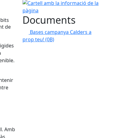
Cartell amb la informació de la pàgina
Documents
bits
nt de
Bases campanya Calders a
prop teu!
(0B)
igides
a
enible.
ntenir
ntre
a
ll. Amb
bàs