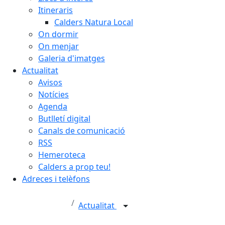
Itineraris
Calders Natura Local
On dormir
On menjar
Galeria d'imatges
Actualitat
Avisos
Notícies
Agenda
Butlletí digital
Canals de comunicació
RSS
Hemeroteca
Calders a prop teu!
Adreces i telèfons
Actualitat