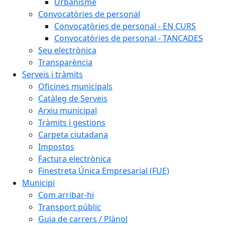
Urbanisme
Convocatòries de personal
Convocatòries de personal - EN CURS
Convocatòries de personal - TANCADES
Seu electrònica
Transparència
Serveis i tràmits
Oficines municipals
Catàleg de Serveis
Arxiu municipal
Tràmits i gestions
Carpeta ciutadana
Impostos
Factura electrònica
Finestreta Única Empresarial (FUE)
Municipi
Com arribar-hi
Transport públic
Guia de carrers / Plànol