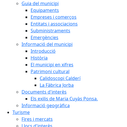
Guia del municipi
Equipaments
Empreses i comerços
Entitats i associacions
Subministraments
Emergències
Informació del municipi
Introducció
Història
El municipi en xifres
Patrimoni cultural
Calidoscopi Calderí
La Fàbrica Jorba
Documents d'interès
Els exilis de Maria Cuyàs Ponsa.
Informació geogràfica
Turisme
Fires i mercats
Llocs d'interès