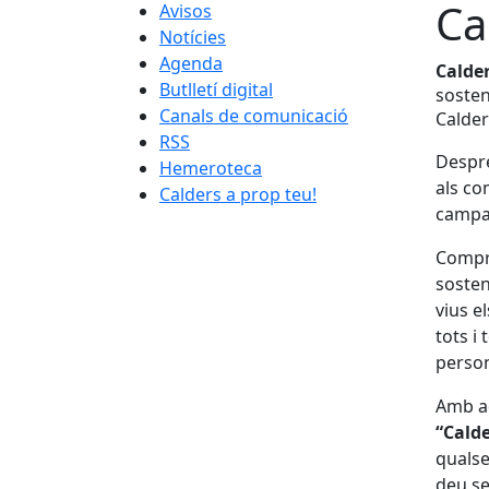
Ca
Avisos
Notícies
Agenda
Calder
Butlletí digital
sosten
Canals de comunicació
Calder
RSS
Despré
Hemeroteca
als co
Calders a prop teu!
campan
Compra
sosten
vius e
tots i
person
Amb a
“Calde
qualse
deu se