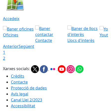
Accedeix
Oficines
Youtu
Contacte
Llocs d'interès
Anterior
Següent
1
2
Xarxes socials:
Crèdits
Contacte
Protecció de dades
Avís legal
Canal Llei 2/2023
Accessibilitat