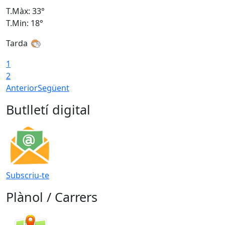
T.Màx: 33°
T
T.Min: 18°
T
Tarda
1
2
Anterior
Següent
Butlletí digital
Subscriu-te
Plànol / Carrers