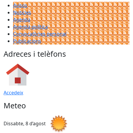
Avisos
Notícies
Agenda
Agenda política
Convocatòries personal
Publicacions
Adreces i telèfons
Accedeix
Meteo
Dissabte, 8 d’agost
D