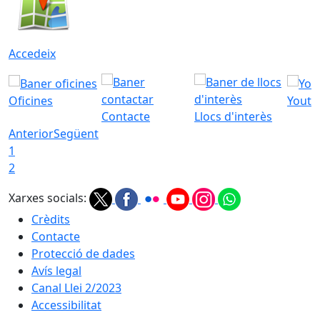
Accedeix
Oficines
Youtu
Contacte
Llocs d'interès
Anterior
Següent
1
2
Xarxes socials:
Crèdits
Contacte
Protecció de dades
Avís legal
Canal Llei 2/2023
Accessibilitat