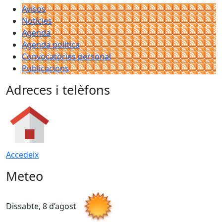
Avisos
Notícies
Agenda
Agenda política
Convocatòries personal
Publicacions
Adreces i telèfons
Accedeix
Meteo
Dissabte, 8 d’agost
D