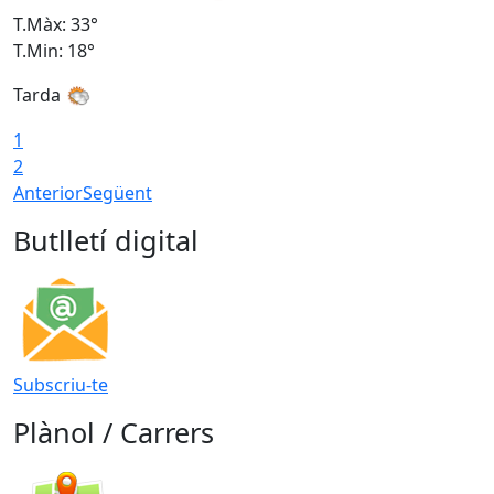
T.Màx: 33°
T
T.Min: 18°
T
Tarda
1
2
Anterior
Següent
Butlletí digital
Subscriu-te
Plànol / Carrers