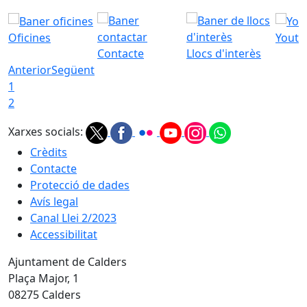
Oficines
Youtu
Contacte
Llocs d'interès
Anterior
Següent
1
2
Xarxes socials:
Crèdits
Contacte
Protecció de dades
Avís legal
Canal Llei 2/2023
Accessibilitat
Ajuntament de Calders
Plaça Major, 1
08275 Calders