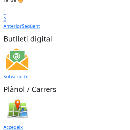
Tarda
T
1
2
Anterior
Següent
Butlletí digital
Subscriu-te
Plànol / Carrers
Accedeix