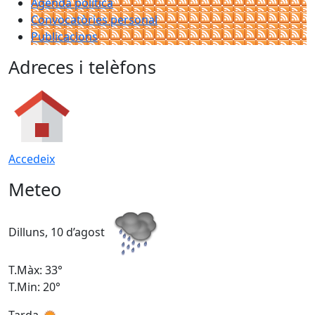
Agenda política
Convocatòries personal
Publicacions
Adreces i telèfons
Accedeix
Meteo
Dilluns, 10 d’agost
D
T.Màx: 33°
T
T.Min: 20°
T