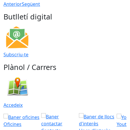
Anterior
Següent
Butlletí digital
Subscriu-te
Plànol / Carrers
Accedeix
Oficines
Youtu