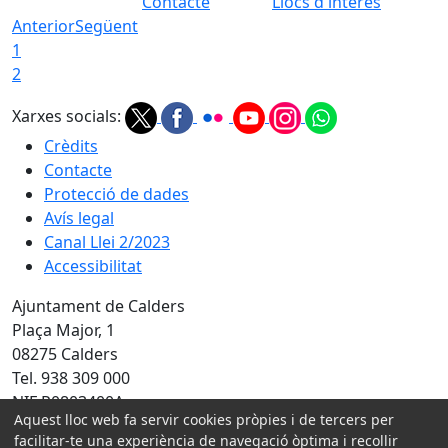
Contacte
Llocs d'interès
Anterior
Següent
1
2
Xarxes socials:
Crèdits
Contacte
Protecció de dades
Avís legal
Canal Llei 2/2023
Accessibilitat
Ajuntament de Calders
Plaça Major, 1
08275 Calders
Tel. 938 309 000
NIF P0803400A
Aquest lloc web fa servir cookies pròpies i de tercers per
facilitar-te una experiència de navegació òptima i recollir
Amb la col·laboració de: