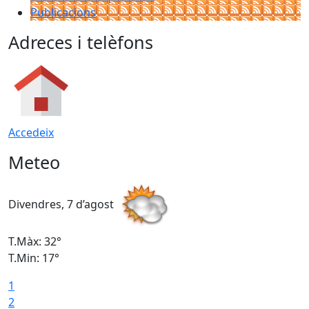
Publicacions
Adreces i telèfons
Accedeix
Meteo
Divendres, 7 d’agost
D
T.Màx: 32°
T
T.Min: 17°
T
1
T
2