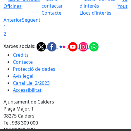
Oficines
Youtu
Contacte
Llocs d'interès
Anterior
Següent
1
2
Xarxes socials:
Crèdits
Contacte
Protecció de dades
Avís legal
Canal Llei 2/2023
Accessibilitat
Ajuntament de Calders
Plaça Major, 1
08275 Calders
Tel. 938 309 000
NIF P0803400A