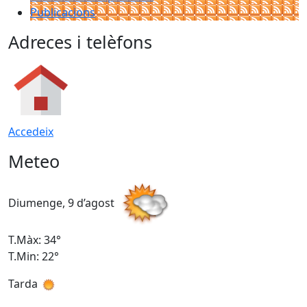
Publicacions
Adreces i telèfons
Accedeix
Meteo
Diumenge, 9 d’agost
D
T.Màx: 34°
T
T.Min: 22°
T
Tarda
T