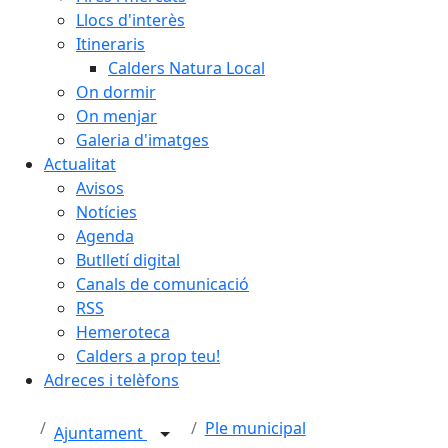
Llocs d'interès
Itineraris
Calders Natura Local
On dormir
On menjar
Galeria d'imatges
Actualitat
Avisos
Notícies
Agenda
Butlletí digital
Canals de comunicació
RSS
Hemeroteca
Calders a prop teu!
Adreces i telèfons
Ple municipal
Ajuntament