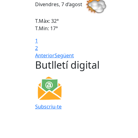
Divendres, 7 d’agost
T.Màx: 32°
T.Min: 17°
1
2
Anterior
Següent
Butlletí digital
Subscriu-te