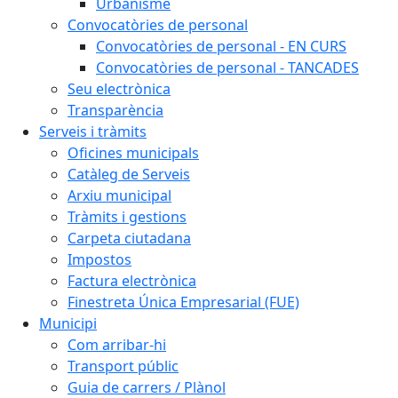
Urbanisme
Convocatòries de personal
Convocatòries de personal - EN CURS
Convocatòries de personal - TANCADES
Seu electrònica
Transparència
Serveis i tràmits
Oficines municipals
Catàleg de Serveis
Arxiu municipal
Tràmits i gestions
Carpeta ciutadana
Impostos
Factura electrònica
Finestreta Única Empresarial (FUE)
Municipi
Com arribar-hi
Transport públic
Guia de carrers / Plànol