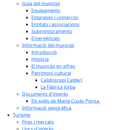
Guia del municipi
Equipaments
Empreses i comerços
Entitats i associacions
Subministraments
Emergències
Informació del municipi
Introducció
Història
El municipi en xifres
Patrimoni cultural
Calidoscopi Calderí
La Fàbrica Jorba
Documents d'interès
Els exilis de Maria Cuyàs Ponsa.
Informació geogràfica
Turisme
Fires i mercats
Llocs d'interès