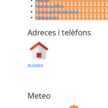
Agenda
Agenda política
Convocatòries personal
Publicacions
Adreces i telèfons
Accedeix
Meteo