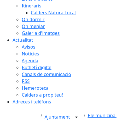
Itineraris
Calders Natura Local
On dormir
On menjar
Galeria d'imatges
Actualitat
Avisos
Notícies
Agenda
Butlletí digital
Canals de comunicació
RSS
Hemeroteca
Calders a prop teu!
Adreces i telèfons
Ple municipal
Ajuntament