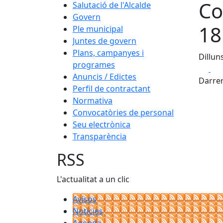
Co
Salutació de l'Alcalde
Govern
18
Ple municipal
Juntes de govern
Plans, campanyes i
Dillun
programes
Fa
Anuncis / Edictes
Darrer
Perfil de contractant
Normativa
Convocatòries de personal
Seu electrònica
Transparència
RSS
L'actualitat a un clic
Avisos
Notícies