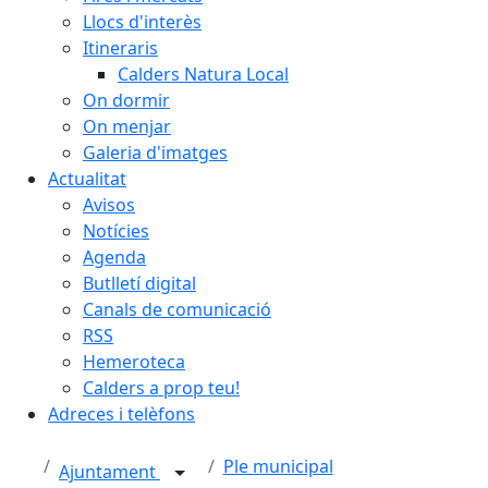
Llocs d'interès
Itineraris
Calders Natura Local
On dormir
On menjar
Galeria d'imatges
Actualitat
Avisos
Notícies
Agenda
Butlletí digital
Canals de comunicació
RSS
Hemeroteca
Calders a prop teu!
Adreces i telèfons
Ple municipal
Ajuntament