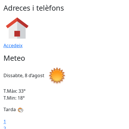
Adreces i telèfons
Accedeix
Meteo
Dissabte, 8 d’agost
D
T.Màx: 33°
T
T.Min: 18°
T
Tarda
1
2