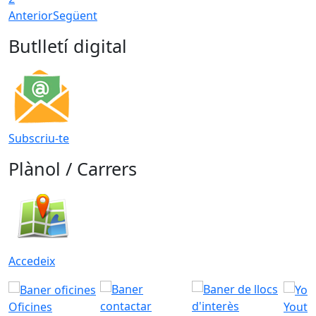
Anterior
Següent
Butlletí digital
Subscriu-te
Plànol / Carrers
Accedeix
Oficines
Youtu