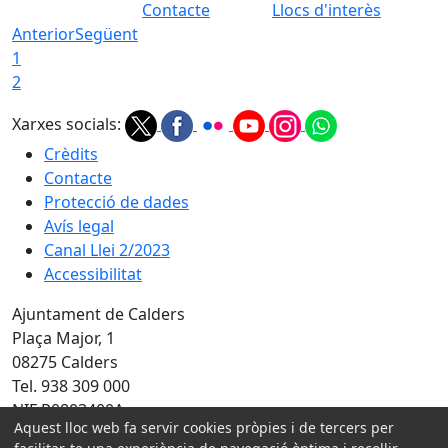
Contacte
Llocs d'interès
Anterior
Següent
1
2
Xarxes socials:
Crèdits
Contacte
Protecció de dades
Avís legal
Canal Llei 2/2023
Accessibilitat
Ajuntament de Calders
Plaça Major, 1
08275 Calders
Tel. 938 309 000
NIF P0803400A
Aquest lloc web fa servir cookies pròpies i de tercers per