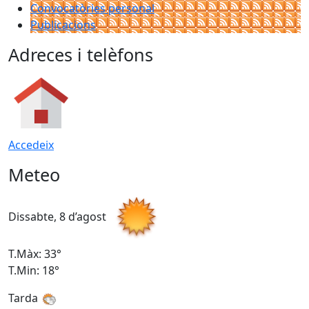
Convocatòries personal
Publicacions
Adreces i telèfons
Accedeix
Meteo
Dissabte, 8 d’agost
D
T.Màx: 33°
T
T.Min: 18°
T
Tarda