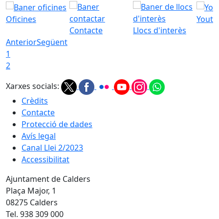
Oficines
Youtu
Contacte
Llocs d'interès
Anterior
Següent
1
2
Xarxes socials:
Crèdits
Contacte
Protecció de dades
Avís legal
Canal Llei 2/2023
Accessibilitat
Ajuntament de Calders
Plaça Major, 1
08275 Calders
Tel. 938 309 000