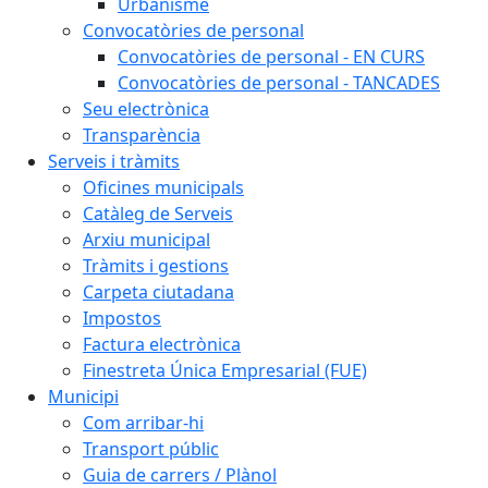
Urbanisme
Convocatòries de personal
Convocatòries de personal - EN CURS
Convocatòries de personal - TANCADES
Seu electrònica
Transparència
Serveis i tràmits
Oficines municipals
Catàleg de Serveis
Arxiu municipal
Tràmits i gestions
Carpeta ciutadana
Impostos
Factura electrònica
Finestreta Única Empresarial (FUE)
Municipi
Com arribar-hi
Transport públic
Guia de carrers / Plànol