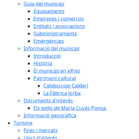
Guia del municipi
Equipaments
Empreses i comerços
Entitats i associacions
Subministraments
Emergències
Informació del municipi
Introducció
Història
El municipi en xifres
Patrimoni cultural
Calidoscopi Calderí
La Fàbrica Jorba
Documents d'interès
Els exilis de Maria Cuyàs Ponsa.
Informació geogràfica
Turisme
Fires i mercats
Llocs d'interès