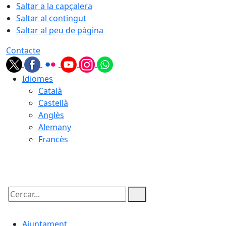
Saltar a la capçalera
Saltar al contingut
Saltar al peu de pàgina
Contacte
Idiomes
Català
Castellà
Anglès
Alemany
Francès
07.08.2026 | 22:16
Cercar:
Ajuntament