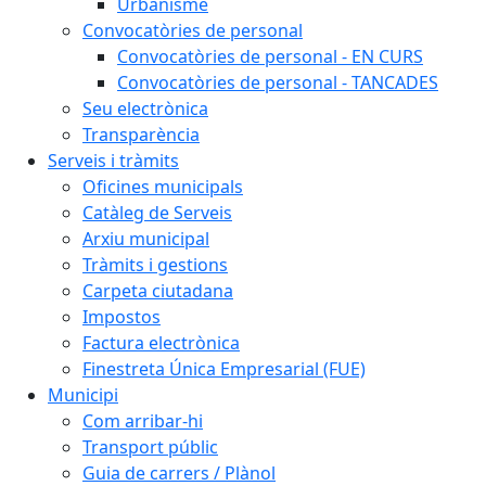
Urbanisme
Convocatòries de personal
Convocatòries de personal - EN CURS
Convocatòries de personal - TANCADES
Seu electrònica
Transparència
Serveis i tràmits
Oficines municipals
Catàleg de Serveis
Arxiu municipal
Tràmits i gestions
Carpeta ciutadana
Impostos
Factura electrònica
Finestreta Única Empresarial (FUE)
Municipi
Com arribar-hi
Transport públic
Guia de carrers / Plànol