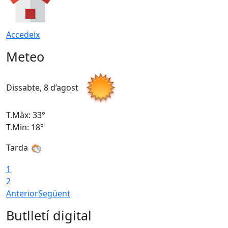
Accedeix
Meteo
Dissabte, 8 d’agost
D
T.Màx: 33°
T
T.Min: 18°
T
Tarda
1
2
Anterior
Següent
Butlletí digital