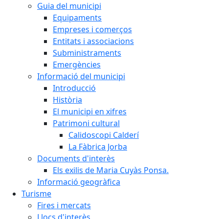
Guia del municipi
Equipaments
Empreses i comerços
Entitats i associacions
Subministraments
Emergències
Informació del municipi
Introducció
Història
El municipi en xifres
Patrimoni cultural
Calidoscopi Calderí
La Fàbrica Jorba
Documents d'interès
Els exilis de Maria Cuyàs Ponsa.
Informació geogràfica
Turisme
Fires i mercats
Llocs d'interès