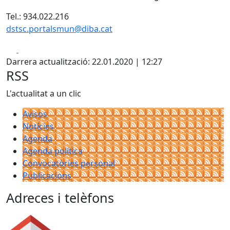
Tel.: 934.022.216
dstsc.portalsmun@diba.cat
Facebook
X
Darrera actualització: 22.01.2020 | 12:27
RSS
L'actualitat a un clic
Avisos
Notícies
Agenda
Agenda política
Convocatòries personal
Publicacions
Adreces i telèfons