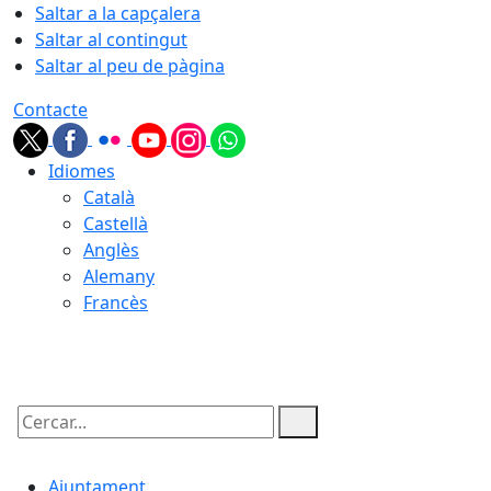
Saltar a la capçalera
Saltar al contingut
Saltar al peu de pàgina
Contacte
Idiomes
Català
Castellà
Anglès
Alemany
Francès
08.08.2026 | 11:29
Cercar:
Ajuntament