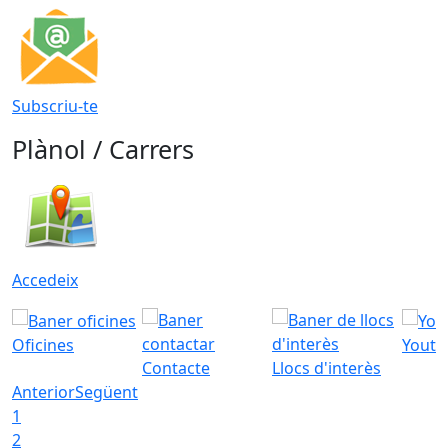
Subscriu-te
Plànol / Carrers
Accedeix
Oficines
Youtu
Contacte
Llocs d'interès
Anterior
Següent
1
2