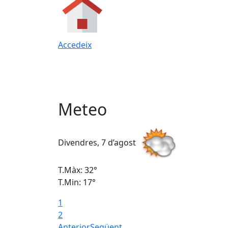
Accedeix
Meteo
Divendres, 7 d’agost
T.Màx: 32°
T.Min: 17°
1
2
Anterior
Següent