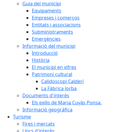
Guia del municipi
Equipaments
Empreses i comerços
Entitats i associacions
Subministraments
Emergències
Informació del municipi
Introducció
Història
El municipi en xifres
Patrimoni cultural
Calidoscopi Calderí
La Fàbrica Jorba
Documents d'interès
Els exilis de Maria Cuyàs Ponsa.
Informació geogràfica
Turisme
Fires i mercats
Llocs d'interès