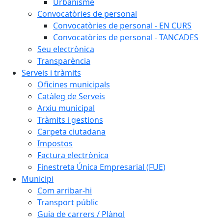
Urbanisme
Convocatòries de personal
Convocatòries de personal - EN CURS
Convocatòries de personal - TANCADES
Seu electrònica
Transparència
Serveis i tràmits
Oficines municipals
Catàleg de Serveis
Arxiu municipal
Tràmits i gestions
Carpeta ciutadana
Impostos
Factura electrònica
Finestreta Única Empresarial (FUE)
Municipi
Com arribar-hi
Transport públic
Guia de carrers / Plànol