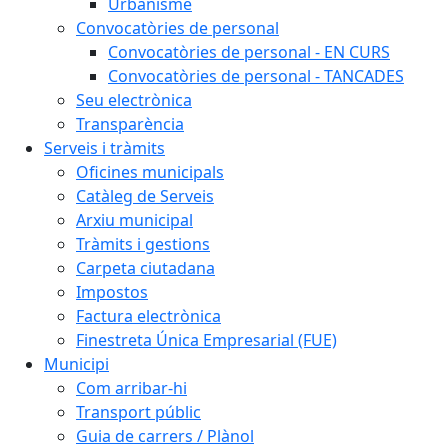
Urbanisme
Convocatòries de personal
Convocatòries de personal - EN CURS
Convocatòries de personal - TANCADES
Seu electrònica
Transparència
Serveis i tràmits
Oficines municipals
Catàleg de Serveis
Arxiu municipal
Tràmits i gestions
Carpeta ciutadana
Impostos
Factura electrònica
Finestreta Única Empresarial (FUE)
Municipi
Com arribar-hi
Transport públic
Guia de carrers / Plànol