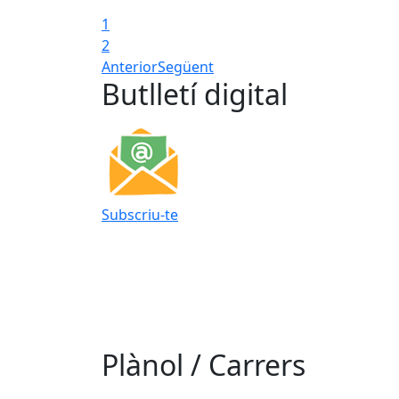
1
2
Anterior
Següent
Butlletí digital
Subscriu-te
Plànol / Carrers