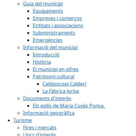
Guia del municipi
Equipaments
Empreses i comerços
Entitats i associacions
Subministraments
Emergències
Informació del municipi
Introducció
Història
El municipi en xifres
Patrimoni cultural
Calidoscopi Calderí
La Fàbrica Jorba
Documents d'interès
Els exilis de Maria Cuyàs Ponsa.
Informació geogràfica
Turisme
Fires i mercats
Llocs d'interès