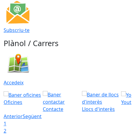
Subscriu-te
Plànol / Carrers
Accedeix
Oficines
Youtu
Contacte
Llocs d'interès
Anterior
Següent
1
2