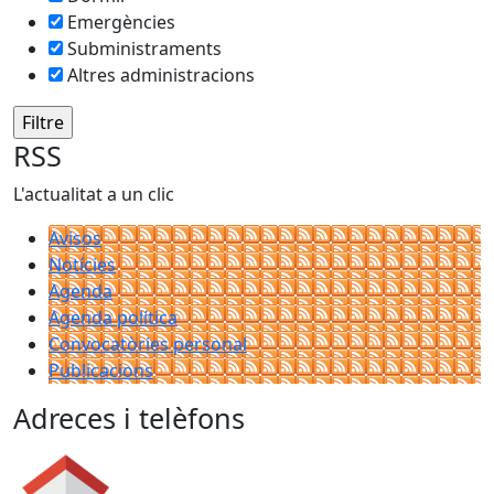
Emergències
Subministraments
Altres administracions
RSS
L'actualitat a un clic
Avisos
Notícies
Agenda
Agenda política
Convocatòries personal
Publicacions
Adreces i telèfons