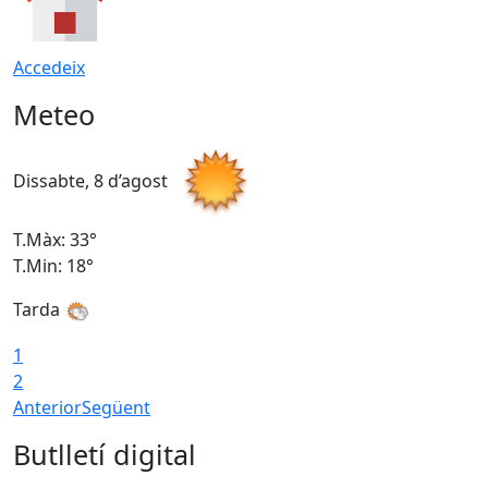
Accedeix
Meteo
Dissabte, 8 d’agost
D
T.Màx: 33°
T
T.Min: 18°
T
Tarda
1
2
Anterior
Següent
Butlletí digital