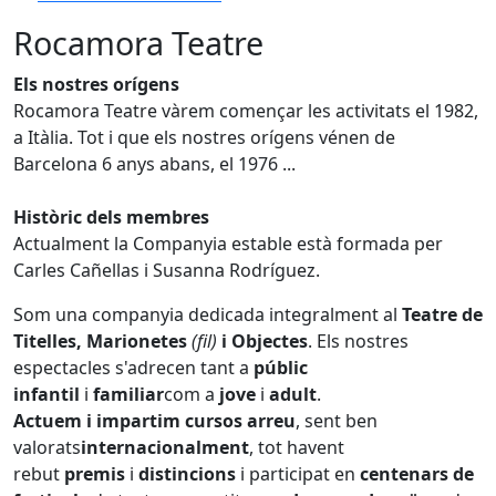
Rocamora Teatre
Els nostres orígens
Rocamora Teatre vàrem començar les activitats el 1982,
a Itàlia. Tot i que els nostres orígens vénen de
Barcelona 6 anys abans, el 1976 ...
Històric dels membres
Actualment la Companyia estable està formada per
Carles Cañellas i Susanna Rodríguez.
Som una companyia dedicada integralment al
Teatre de
Titelles, Marionetes
(fil)
i Objectes
. Els nostres
espectacles s'adrecen tant a
públic
infantil
i
familiar
com a
jove
i
adult
.
Actuem i impartim cursos arreu
, sent ben
valorats
internacionalment
, tot havent
rebut
premis
i
distincions
i participat en
centenars de