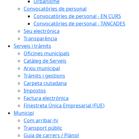
Urbanisme
Convocatòries de personal
Convocatòries de personal - EN CURS
Convocatòries de personal - TANCADES
Seu electrònica
Transparència
Serveis i tràmits
Oficines municipals
Catàleg de Serveis
Arxiu municipal
Tràmits i gestions
Carpeta ciutadana
Impostos
Factura electrònica
Finestreta Única Empresarial (FUE)
Municipi
Com arribar-hi
Transport públic
Guia de carrers / Plànol