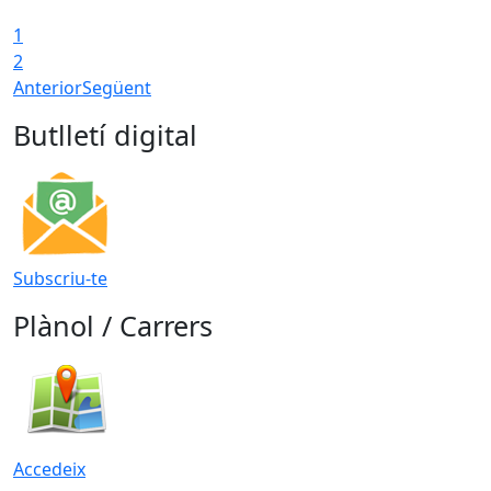
1
T
2
Anterior
Següent
Butlletí digital
Subscriu-te
Plànol / Carrers
Accedeix