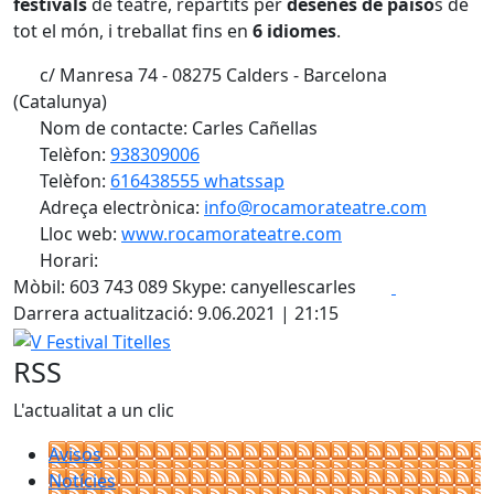
festivals
de teatre, repartits per
desenes de païso
s de
tot el món, i treballat fins en
6 idiomes
.
c/ Manresa 74 - 08275 Calders - Barcelona
(Catalunya)
Nom de contacte: Carles Cañellas
Telèfon:
938309006
Telèfon:
616438555 whatssap
Adreça electrònica:
info@rocamorateatre.com
Lloc web:
www.rocamorateatre.com
Horari:
Facebook
X
Mòbil: 603 743 089 Skype: canyellescarles
Darrera actualització: 9.06.2021 | 21:15
V Festival Titelles
RSS
L'actualitat a un clic
Avisos
Notícies