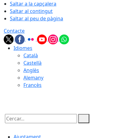
Saltar a la capçalera
Saltar al contingut
Saltar al peu de pàgina
Contacte
Idiomes
Català
Castellà
Anglès
Alemany
Francès
06.08.2026 | 21:55
Cercar:
Ajuntament