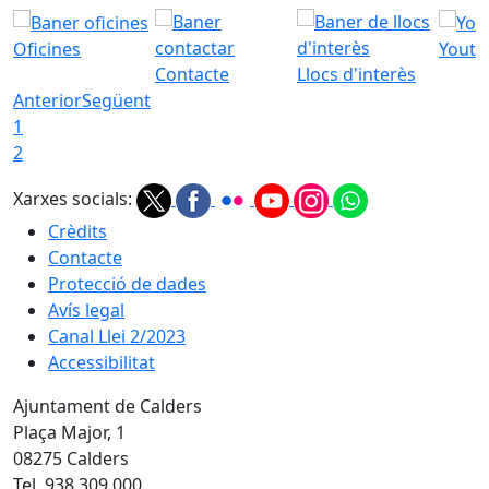
Oficines
Youtu
Contacte
Llocs d'interès
Anterior
Següent
1
2
Xarxes socials:
Crèdits
Contacte
Protecció de dades
Avís legal
Canal Llei 2/2023
Accessibilitat
Ajuntament de Calders
Plaça Major, 1
08275 Calders
Tel. 938 309 000