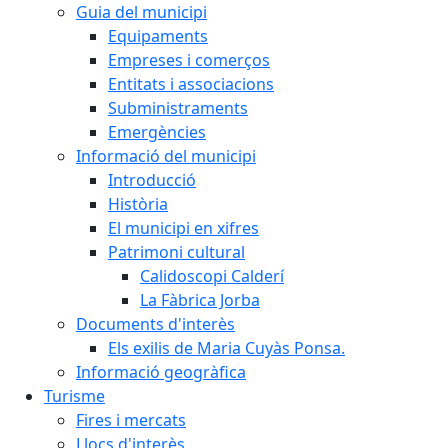
Guia del municipi
Equipaments
Empreses i comerços
Entitats i associacions
Subministraments
Emergències
Informació del municipi
Introducció
Història
El municipi en xifres
Patrimoni cultural
Calidoscopi Calderí
La Fàbrica Jorba
Documents d'interès
Els exilis de Maria Cuyàs Ponsa.
Informació geogràfica
Turisme
Fires i mercats
Llocs d'interès