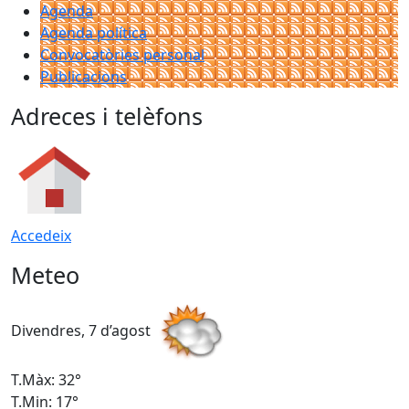
Agenda
Agenda política
Convocatòries personal
Publicacions
Adreces i telèfons
Accedeix
Meteo
Divendres, 7 d’agost
D
T.Màx: 32°
T
T.Min: 17°
T