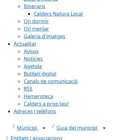
Itineraris
Calders Natura Local
On dormir
On menjar
Galeria d'imatges
Actualitat
Avisos
Notícies
Agenda
Butlletí digital
Canals de comunicació
RSS
Hemeroteca
Calders a prop teu!
Adreces i telèfons
Municipi
Guia del municipi
Entitats i associacions