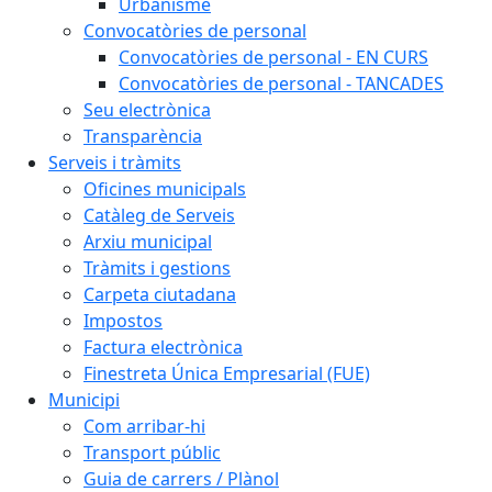
Urbanisme
Convocatòries de personal
Convocatòries de personal - EN CURS
Convocatòries de personal - TANCADES
Seu electrònica
Transparència
Serveis i tràmits
Oficines municipals
Catàleg de Serveis
Arxiu municipal
Tràmits i gestions
Carpeta ciutadana
Impostos
Factura electrònica
Finestreta Única Empresarial (FUE)
Municipi
Com arribar-hi
Transport públic
Guia de carrers / Plànol