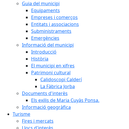
Guia del municipi
Equipaments
Empreses i comerços
Entitats i associacions
Subministraments
Emergències
Informació del municipi
Introducció
Història
El municipi en xifres
Patrimoni cultural
Calidoscopi Calderí
La Fàbrica Jorba
Documents d'interès
Els exilis de Maria Cuyàs Ponsa.
Informació geogràfica
Turisme
Fires i mercats
Llocs d'interès