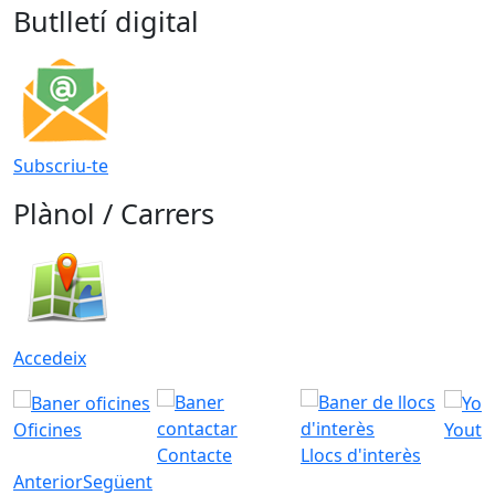
Butlletí digital
Subscriu-te
Plànol / Carrers
Accedeix
Oficines
Youtu
Contacte
Llocs d'interès
Anterior
Següent