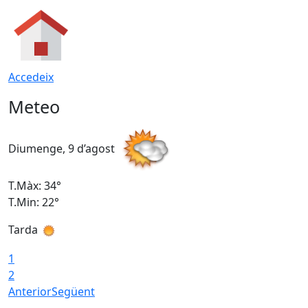
Accedeix
Meteo
Diumenge, 9 d’agost
D
T.Màx: 34°
T
T.Min: 22°
T
Tarda
T
1
2
Anterior
Següent